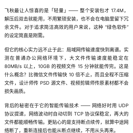
飞秋最让人惊喜的是「轻量」—— 整个安装包才 17.4M，
解压后双击就能用，不用繁琐安装，也不会在电脑里留下冗
余文件。对于追求简洁高效的用户来说，这种 “绿色软件” 
的设定简直是刚需。
但它的核心实力远不止于此：局域网传输速度快到离谱。实
测在普通办公网络环境下，大文件传输速度能稳定在 
80MB/s 以上，10GB 的视频文件 15 分钟就能传完。这是
什么概念？比微信文件传输快 10 倍不止，而且全程不压缩
A
文件，设计师传 PSD 源文件、视频剪辑师传原素材都不会
I
损失画质。
实
干
背后的秘密在于它的智能传输技术 —— 网络好时用 UDP 
群
协议提速，网络波动时自动切到 TCP 协议保稳定，再大的
文件都能顺畅传输。更贴心的是支持断点续传，就算中途网
运
营
络断了，重新连接后也能从断点继续，不用从头再来。