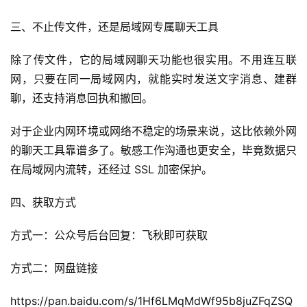
记
录
三、不止传文件，还是局域网专属聊天工具
除了传文件，它的局域网聊天功能也很实用。不用连互联
经
网，只要在同一局域网内，就能实时发送文字消息、建群
验
教
聊，还支持消息回执和撤回。
程
对于企业内网环境或网络不稳定的场景来说，这比依赖外网
的聊天工具靠谱多了。敏感工作沟通也更安全，毕竟数据只
软
件
在局域网内流转，还经过 SSL 加密保护。
应
用
四、获取方式
登录
注册
方式一：公众号后台回复：飞秋即可获取
服
务
方式二：网盘链接
项
目
https://pan.baidu.com/s/1Hf6LMqMdWf95b8juZFqZSQ