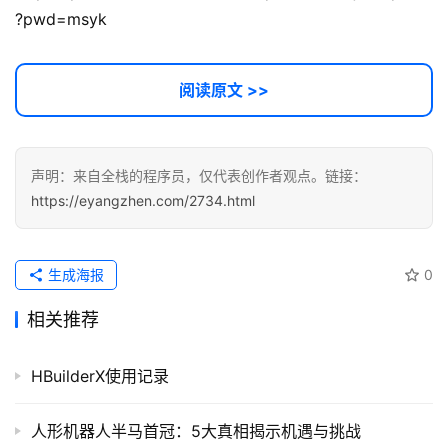
?pwd=msyk
A
I
提
阅读原文 >>
示
词
开
声明：来自全栈的程序员，仅代表创作者观点。链接：
源
https://eyangzhen.com/2734.html
代
码
生成海报
0
常
相关推荐
用
链
接
HBuilderX使用记录
人形机器人半马首冠：5大真相揭示机遇与挑战