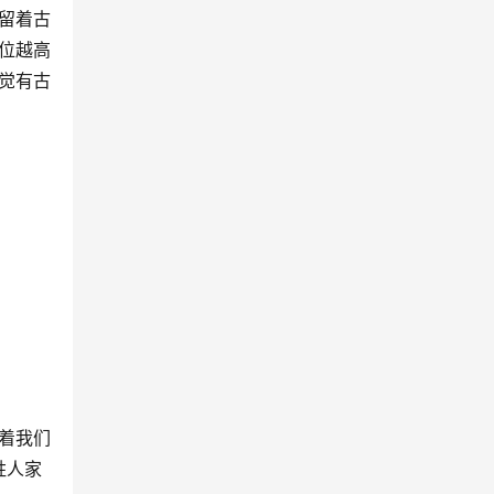
留着古
位越高
觉有古
着我们
姓人家