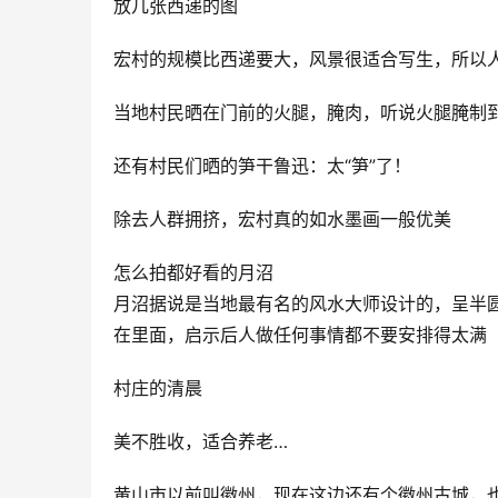
放几张西递的图
宏村的规模比西递要大，风景很适合写生，所以
当地村民晒在门前的火腿，腌肉，听说火腿腌制
还有村民们晒的笋干鲁迅：太“笋”了！
除去人群拥挤，宏村真的如水墨画一般优美
怎么拍都好看的月沼
月沼据说是当地最有名的风水大师设计的，呈半圆
在里面，启示后人做任何事情都不要安排得太满
村庄的清晨
美不胜收，适合养老…
黄山市以前叫徽州，现在这边还有个徽州古城，