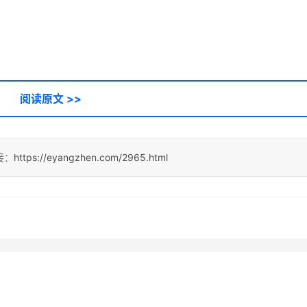
阅读原文 >>
接：
https://eyangzhen.com/2965.html