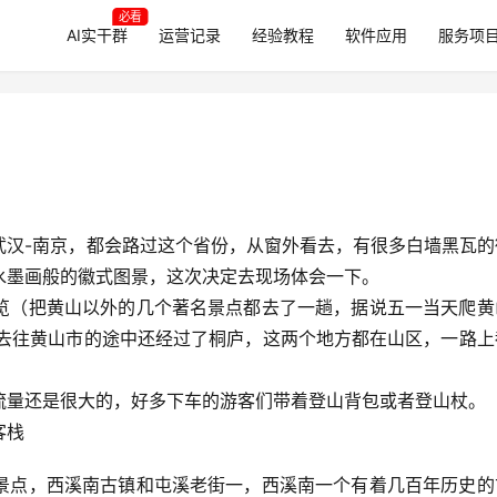
必看
AI实干群
运营记录
经验教程
软件应用
服务项
武汉-南京，都会路过这个省份，从窗外看去，有很多白墙黑瓦的
水墨画般的徽式图景，这次决定去现场体会一下。
览（把黄山以外的几个著名景点都去了一趟，据说五一当天爬黄
高铁去往黄山市的途中还经过了桐庐，这两个地方都在山区，一路
流量还是很大的，好多下车的游客们带着登山背包或者登山杖。
客栈
景点，西溪南古镇和屯溪老街一，西溪南一个有着几百年历史的