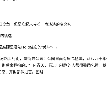
红烧鱼，但是吃起来带着一点淡淡的腐臭味
肉的慎选
豆腐硬是没法Hold住它的“美味”。。
河路步行街，罍街包公园：公园里面有座包拯墓，从八九十年
天，到后来翻拍的少年包青天，看过电视剧的人都很熟悉包拯。我
南京，开封都做过官。图略…