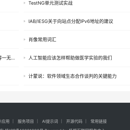
TestNG单元测试实战
IAB/IESG关于向站点分配IPv6地址的建议
肖像常用词汇
这哥们，冒着职业生涯被毁的风险，把谷歌喷得一无是处。
人工智能应该怎样帮助做医学实验的我们
计蒙说：软件领域生态合作谈判的关键能力
件应用
服务项目
AI提示词
开源代码
常用链接