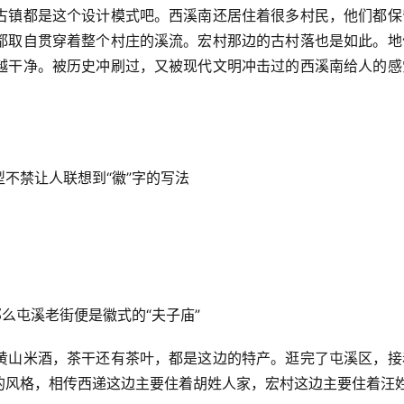
古镇都是这个设计模式吧。西溪南还居住着很多村民，他们都保
都取自贯穿着整个村庄的溪流。宏村那边的古村落也是如此。地
越干净。被历史冲刷过，又被现代文明冲击过的西溪南给人的感
不禁让人联想到“徽”字的写法
么屯溪老街便是徽式的“夫子庙”
黄山米酒，茶干还有茶叶，都是这边的特产。逛完了屯溪区，接
的风格，相传西递这边主要住着胡姓人家，宏村这边主要住着汪