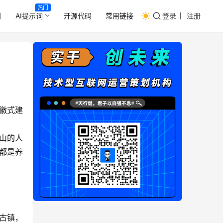
热门
目
AI提示词
开源代码
常用链接
登录
注册
徽式建
山的人
上都是养
古镇，