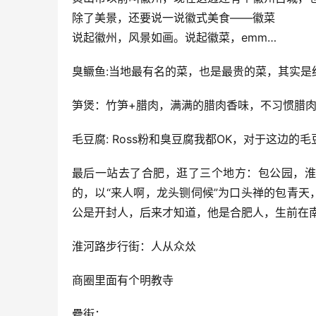
除了美景，还要说一说徽式美食——徽菜
说起徽州，风景如画。说起徽菜，emm…
臭鳜鱼:当地最有名的菜，也是最贵的菜，其实是
笋煲：竹笋+腊肉，满满的腊肉香味，不习惯腊
毛豆腐: Ross粉和臭豆腐我都OK，对于这边的毛
最后一站去了合肥，逛了三个地方：包公园，淮
的，以“来人啊，龙头铡伺候”为口头禅的包青
公是开封人，后来才知道，他是合肥人，生前在
淮河路步行街：人从众𠈌
商圈里面有个明教寺
罍街：