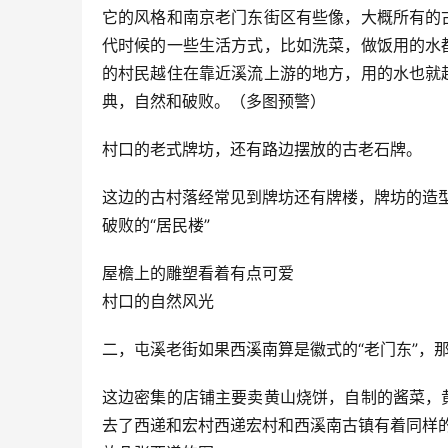
它的风格和南京老门东街区有些像，大概所有的
代时候的一些生活方式，比如洗菜，做饭用的水
的村民越住在靠近溪流上游的地方，用的水也就
典，自然和破败。（多图预警）
村口的老式牌坊，还有路边摆放的古老石牌。
这边的古村落经常见到牌坊还有牌楼，牌坊的造型
破败的“居民楼”
屋檐上的雕塑看着有点可爱
村口的自然风光
二，屯溪老街如果西溪南算是徽式的“老门东”，那
这边密集的店铺主要卖黄山烧饼，自制的酱菜，
去了西递和宏村西递宏村和西溪南古镇有着同样