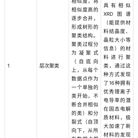
相似度，将
具有相似
相似度高的
XRD图谱
逐步合并，
（能提供材
形成树形的
料结晶度、
聚类结构。
晶粒大小等
聚类过程分
信息）的材
为凝聚式
料进行聚
（自底向
1
层次聚类
类，通过这
上，从每个
种方式发现
数据点作为
了16种拥有
一个单独的
优秀锂离子
类开始，不
电导率的潜
断合并相似
在固态电解
的类）和分
质材料，极
裂式（自顶
大加速了新
向下，从所
材料的发现