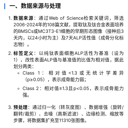
一、数据来源与处理
数据来源
：通过Web of Science检索关键词，筛选
2006-2024年的108篇文献，提取钛及钛合金表面培养
的BMSCs或MC3T3-E1细胞的早期形态图像（接种后3
天内，以24小时为主）及7天ALP活性值（成骨分化标
志物）。
标签定义
：以纯钛表面细胞ALP活性为基准（设为
1），改性表面ALP值与基准值的比值为相对值，据此
划分两类：
Class 1：相对值<1.3或无统计学差异
（p≥0.05），表示成骨能力弱；
Class 2：相对值≥1.3且p<0.05，表示成骨能力
强。
预处理
：通过归一化（转灰度图）、数据增强（旋转/
翻转/裁剪）、去噪（高斯滤波）、边缘检测、缩放等
步骤，将数据集扩充至11310张图像。