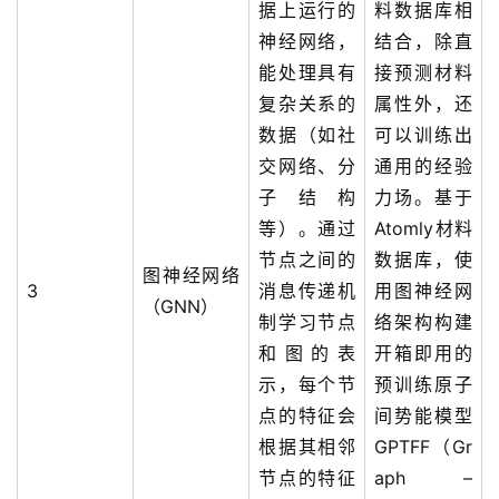
据上运行的
料数据库相
干
神经网络，
结合，除直
群
能处理具有
接预测材料
复杂关系的
属性外，还
运
营
数据（如社
可以训练出
记
交网络、分
通用的经验
录
子结构
力场。基于
等）。通过
Atomly材料
经
节点之间的
数据库，使
验
图神经网络
3
消息传递机
用图神经网
教
（GNN）
制学习节点
络架构构建
程
和图的表
开箱即用的
示，每个节
预训练原子
软
件
点的特征会
间势能模型
应
根据其相邻
GPTFF（Gr
用
节点的特征
aph –