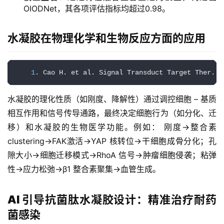
OIODNet，其各项评估指标均超过0.98。
水凝胶在物理化学和生物反应方面的应用
1
. Cao H. et al. Signal Transduct Target Ther. 
2
水凝胶的理化性质（如刚度、降解性）通过调控细胞 – 基质
相互作用和信号传导通路，最终决定细胞行为（如分化、迁
移）和水凝胶的生物医学功能。例如： 刚度→整合素 
clustering→FAK激活→YAP 核转位→干细胞成骨分化；孔
隙大小→细胞迁移模式→RhoA 信号→肿瘤细胞侵袭；粘弹
性→应力松弛→β1 整合素聚集→血管生成。
AI 引导抗菌肽水凝胶设计：精准治疗耐药
菌感染