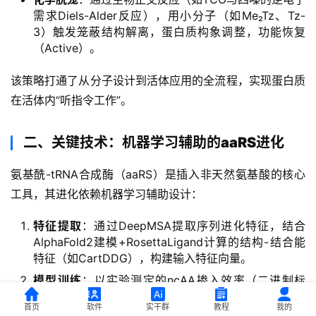
需求Diels-Alder反应），用小分子（如Me₂Tz、Tz-
3）触发笼蔽结构解离，蛋白质构象调整，功能恢复
（Active）。
该策略打通了从分子设计到活体应用的全流程，实现蛋白质
在活体内“听指令工作”。
二、关键技术：机器学习辅助的aaRS进化
氨基酰-tRNA合成酶（aaRS）是插入非天然氨基酸的核心
工具，其进化依赖机器学习辅助设计：
特征提取
：通过DeepMSA提取序列进化特征，结合
AlphaFold2建模+RosettaLigand计算的结构-结合能
特征（如CartDDG），构建输入特征向量。
模型训练
：以实验测定的ncAA掺入效率（二进制标
签：有效/无效）为目标，用AutoGluon训练模型，预
首页
软件
实干群
教程
我的
测高潜力aaRS突变体。