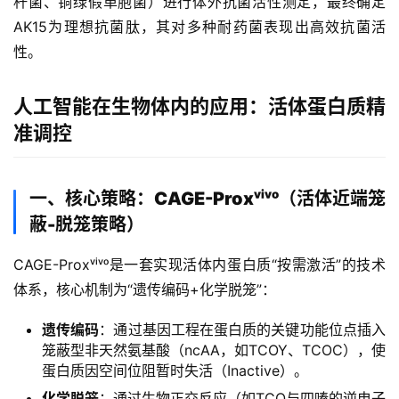
杆菌、铜绿假单胞菌）进行体外抗菌活性测定，最终确定
AK15为理想抗菌肽，其对多种耐药菌表现出高效抗菌活
性。
人工智能在生物体内的应用：活体蛋白质精
准调控
一、核心策略：CAGE-Proxᵛⁱᵛᵒ（活体近端笼
蔽-脱笼策略）
CAGE-Proxᵛⁱᵛᵒ是一套实现活体内蛋白质“按需激活”的技术
体系，核心机制为“遗传编码+化学脱笼”：
遗传编码
：通过基因工程在蛋白质的关键功能位点插入
笼蔽型非天然氨基酸（ncAA，如TCOY、TCOC），使
蛋白质因空间位阻暂时失活（Inactive）。
化学脱笼
：通过生物正交反应（如TCO与四嗪的逆电子