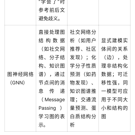
“学会了”时
参考前后文
避免歧义。
直接处理图
社交网络分
结构数据
析（如用户
显式建模实
（如社交网
推荐、社区
体间的关系
络、分子结
发现）；化
（边），处
构、知识图
学分子性质
理非结构化
图神经网络
谱），通过
预测（如药
数据；可迁
（GNN）
节点间的消
物发现）、
移性强，同
息传递
知识图谱推
一模型可应
（Message
理；交通流
用于不同大
Passing）
量预测、蛋
小和结构的
学习图的表
白质结构分
图
示。
析