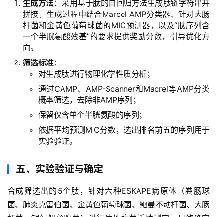
生成方法
：采用基于肽的自回归方法生成肽链字符串并
拼接，生成过程中结合Marcel AMP分类器、针对大肠
杆菌和金黄色葡萄球菌的MIC预测器，以及“肽序列含
一个半胱氨酸残基”的要求提供奖励分数，引导优化方
向。
筛选标准
：
对生成肽进行物理化学性质分析；
通过CAMP、AMP-Scanner和Macrel等AMP分类
概率筛选，去除非AMP序列；
保留仅含单个半胱氨酸的序列；
依据平均预测MIC分数，选出排名前五的序列用于
实验验证。
五、实验验证与确定
合成筛选出的5个肽，针对六种ESKAPE病原体（粪肠球
菌、肺炎克雷伯菌、金黄色葡萄球菌、鲍曼不动杆菌、大肠