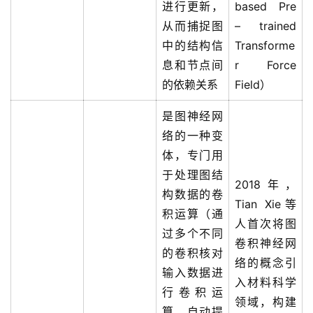
进行更新，
based Pre
登录
注册
服
从而捕捉图
– trained
务
中的结构信
Transforme
项
息和节点间
r Force
目
的依赖关系
Field）
A
是图神经网
I
络的一种变
提
体，专门用
示
于处理图结
词
2018年，
构数据的卷
Tian Xie等
开
积运算（通
人首次将图
源
过多个不同
卷积神经网
代
的卷积核对
络的概念引
码
输入数据进
入材料科学
行卷积运
领域，构建
常
算，自动提