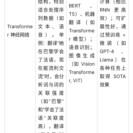
结构，特别
计算（相比
BERT、
适合处理序
RNN 更高
T5）、机器
列数据（如
效）；可扩
翻译（如
Transforme
文本、语
展性好，通
Transforme
r 神经网络
音）。举
过预训练 +
r 模型）；
例：翻译“她
微调（如
语音识别；
在巴黎学会
GPT-4、
图像生成
了法语，现
Llama）在
（如 Vision
在能流利交
各种任务上
Transforme
流”时，会分
取得 SOTA
r, ViT）
析词与词的
效果
关联强度
（如“巴黎”
和“学会了法
语”关联度
高），翻译