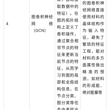
用
的图卷积神
取数据中的
链
经网络直接
特征）。在
接
图卷积神经
使用材料的
图的拓扑结
4
网络
晶体结构作
构上定义了
（GCN）
为输入特
卷积操作，
征，避免了
通过聚合相
繁琐的特征
邻节点的特
工程，能对
征来更新当
材料的多方
前节点的特
面属性做出
征，从而学
精准的预
习到图的局
测，如材料
部和全局结
的形成能、
构信息，在
绝对能量等
节点分类、
图分类等任
务中表现出