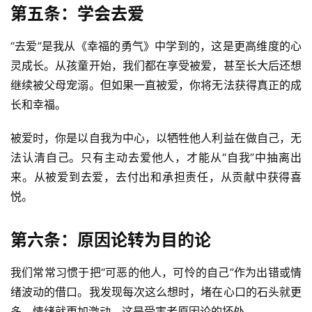
第五条：学会去爱
开
源
“去爱”是我从《幸福的勇气》中学到的，这是更高维度的心
代
灵成长。从孩童开始，我们都在享受被爱，甚至长大后还想
码
继续被父母宠溺。但如果一直被爱，你将无法获得真正的成
长和幸福。
常
用
被爱时，你是以自我为中心，以牺牲他人利益在做自己，无
链
法认清自己。只有主动去爱他人，才能从“自我”中抽离出
接
来。从被爱到去爱，去付出和承担责任，从贡献中获得喜
悦。
第六条：原因论转为目的论
我们常常习惯于把“可恶的他人，可怜的自己”作为出错或情
绪波动的借口。我发现每次这么想时，堵在心口的石头就更
多，情绪就更加激动，这是受害者原因论的坏处。