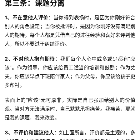
第三条：课题分离
1、不在意他人评价
：当你得到表扬时，是因为你刚好符合
别人的角色设定；当你被批评时，是因为你刚好没有满足别
人的期待。每个人都是凭借自己的过往经验和喜好来评判他
A
I
人，所以不要过于纠结评价。
实
干
2、不对他人抱有期待
：我们每个人心中或多或少都有“应
群
该”。作为领导，你应该给员工适当的培训和鼓励；作为丈
夫，你应该早点下班陪伴家人；作为父母，你应该给孩子更
运
多帮衬。
营
记
表面上的“应该”无可厚非，实际是自己强加给别人的价值
录
观。当对方无法满足时，自己默默承担痛苦。我痛苦，那就
是我的课题，我来改变。
经
验
3、不评价和建议他人
：如上面所言，评价都是主观的，多
教