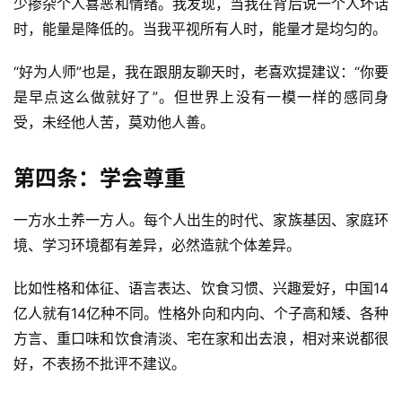
少掺杂个人喜恶和情绪。我发现，当我在背后说一个人坏话
程
时，能量是降低的。当我平视所有人时，能量才是均匀的。
软
“好为人师”也是，我在跟朋友聊天时，老喜欢提建议：“你要
件
是早点这么做就好了”。但世界上没有一模一样的感同身
应
受，未经他人苦，莫劝他人善。
用
登录
注册
第四条：学会尊重
服
务
一方水土养一方人。每个人出生的时代、家族基因、家庭环
项
目
境、学习环境都有差异，必然造就个体差异。
比如性格和体征、语言表达、饮食习惯、兴趣爱好，中国14
A
亿人就有14亿种不同。性格外向和内向、个子高和矮、各种
I
提
方言、重口味和饮食清淡、宅在家和出去浪，相对来说都很
示
好，不表扬不批评不建议。
词