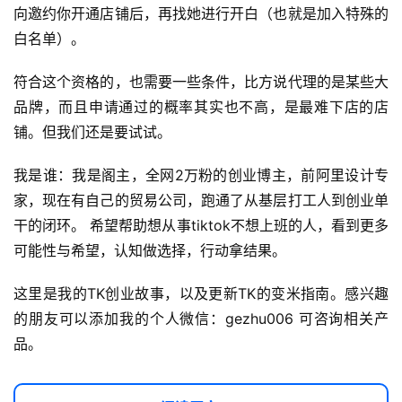
I
向邀约你开通店铺后，再找她进行开白（也就是加入特殊的
实
白名单）。
干
群
符合这个资格的，也需要一些条件，比方说代理的是某些大
品牌，而且申请通过的概率其实也不高，是最难下店的店
运
铺。但我们还是要试试。
营
记
我是谁：我是阁主，全网2万粉的创业博主，前阿里设计专
录
家，现在有自己的贸易公司，跑通了从基层打工人到创业单
干的闭环。 希望帮助想从事tiktok不想上班的人，看到更多
经
可能性与希望，认知做选择，行动拿结果。
验
教
这里是我的TK创业故事，以及更新TK的变米指南。感兴趣
程
的朋友可以添加我的个人微信：gezhu006 可咨询相关产
品。
软
件
应