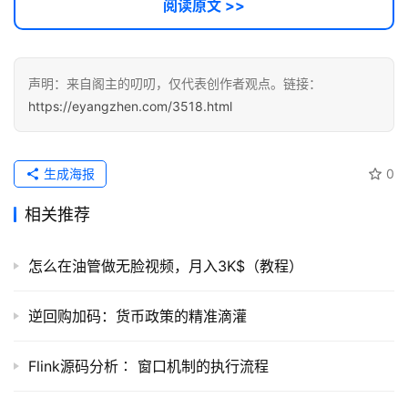
阅读原文 >>
用
登录
注册
服
务
声明：来自阁主的叨叨，仅代表创作者观点。链接：
项
https://eyangzhen.com/3518.html
目
生成海报
0
A
I
相关推荐
提
示
词
怎么在油管做无脸视频，月入3K$（教程）
开
逆回购加码：货币政策的精准滴灌
源
代
Flink源码分析∶ 窗口机制的执行流程
码