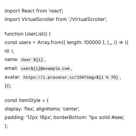
开
源
import React from ‘react’;
代
import VirtualScroller from ‘./VirtualScroller’;
码
function UserList() {
常
const users = Array.from({ length: 100000 }, (_, i) => ({
用
id: i,
链
name: 
,
User ${i}
接
email: 
,
user${i}@example.com
avatar: 
,
https://i.pravatar.cc/150?img=${i % 70}
}));
const itemStyle = {
display: ‘flex’, alignItems: ‘center’,
padding: ’12px 16px’, borderBottom: ‘1px solid #eee’,
};