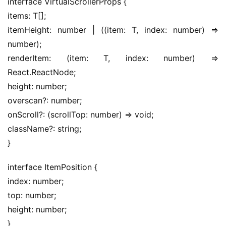
interface VirtualScrollerProps {
items: T[];
itemHeight: number | ((item: T, index: number) => 
number);
renderItem: (item: T, index: number) => 
React.ReactNode;
height: number;
overscan?: number;
onScroll?: (scrollTop: number) => void;
className?: string;
}
interface ItemPosition {
index: number;
top: number;
height: number;
}