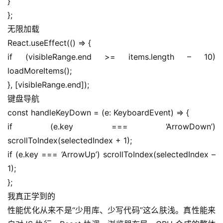
}
};
无限加载
React.useEffect(() => {
if (visibleRange.end >= items.length – 10) 
loadMoreItems();
}, [visibleRange.end]);
键盘导航
const handleKeyDown = (e: KeyboardEvent) => {
if (e.key === ‘ArrowDown’) 
scrollToIndex(selectedIndex + 1);
if (e.key === ‘ArrowUp’) scrollToIndex(selectedIndex – 
1);
};
我真正学到的
性能优化从来不是“少用库、少写代码”这么肤浅。真性能来