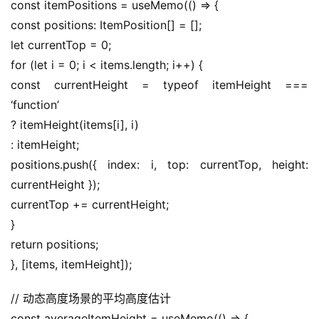
const itemPositions = useMemo(() => {
const positions: ItemPosition[] = [];
let currentTop = 0;
for (let i = 0; i < items.length; i++) {
const currentHeight = typeof itemHeight === 
‘function’
? itemHeight(items[i], i)
: itemHeight;
positions.push({ index: i, top: currentTop, height: 
currentHeight });
currentTop += currentHeight;
}
return positions;
}, [items, itemHeight]);
// 动态高度场景的平均高度估计
const averageItemHeight = useMemo(() => {