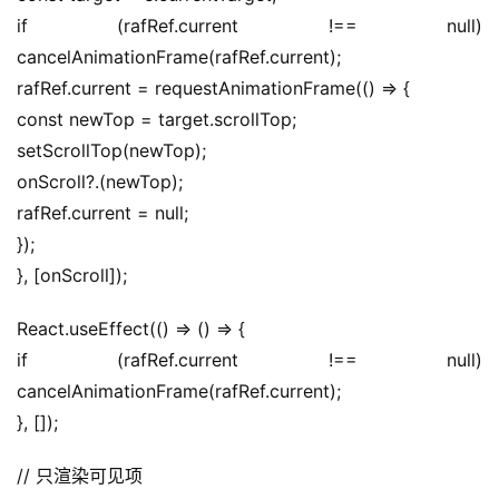
if (rafRef.current !== null) 
cancelAnimationFrame(rafRef.current);
rafRef.current = requestAnimationFrame(() => {
const newTop = target.scrollTop;
setScrollTop(newTop);
onScroll?.(newTop);
rafRef.current = null;
});
}, [onScroll]);
React.useEffect(() => () => {
if (rafRef.current !== null) 
cancelAnimationFrame(rafRef.current);
}, []);
// 只渲染可见项