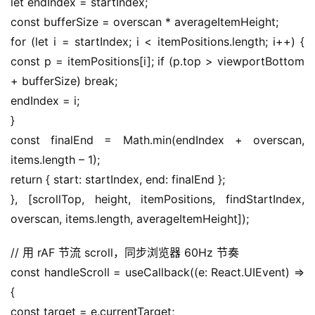
let endIndex = startIndex;
const bufferSize = overscan * averageItemHeight;
for (let i = startIndex; i < itemPositions.length; i++) { 
const p = itemPositions[i]; if (p.top > viewportBottom 
+ bufferSize) break;
endIndex = i;
}
const finalEnd = Math.min(endIndex + overscan, 
items.length – 1);
return { start: startIndex, end: finalEnd };
}, [scrollTop, height, itemPositions, findStartIndex, 
overscan, items.length, averageItemHeight]);
// 用 rAF 节流 scroll，同步浏览器 60Hz 节奏
const handleScroll = useCallback((e: React.UIEvent) => 
{
const target = e.currentTarget;