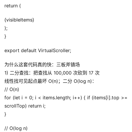
return (
{visibleItems}
A
);
I
}
实
干
export default VirtualScroller;
群
为什么这套代码真的快：三板斧镇场
运
1) 二分查找：把查找从 100,000 次砍到 17 次
营
线性找可见起点最坏 O(n)；二分 O(log n)：
记
// O(n)
录
for (let i = 0; i < items.length; i++) { if (items[i].top >= 
scrollTop) return i;
经
}
验
教
// O(log n)
程