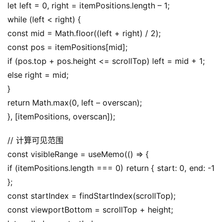
let left = 0, right = itemPositions.length – 1;
while (left < right) {
const mid = Math.floor((left + right) / 2);
const pos = itemPositions[mid];
if (pos.top + pos.height <= scrollTop) left = mid + 1;
else right = mid;
}
return Math.max(0, left – overscan);
}, [itemPositions, overscan]);
// 计算可见范围
const visibleRange = useMemo(() => {
if (itemPositions.length === 0) return { start: 0, end: -1 
};
const startIndex = findStartIndex(scrollTop);
const viewportBottom = scrollTop + height;