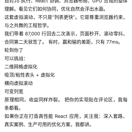
自对JS 执行、React 协调、浏览器布局、GPU 合成的整体
理解。看见它们如何协同，优化自然会浮出水面。
这套虚拟滚动，不只是“列表更快”。它是尊重浏览器约束，
与之共舞的工程哲学。
我们带着 87,000 行回去二次演示，页面秒开、滚动零抖，
合同第二天就签了。 有时，赢和输的差距，只有 77ms。
轮到你了
可以挑战：
二维网格虚拟化
吸顶/粘性表头 + 虚拟化
横向虚拟滚动
可变列宽
原理相同，收益同样炸裂。 把你的实现贴在评论区，我每
条都看。
如果你正在打造高性能 React 应用，关注我：深入套路、
真实案例、生产可用的优化方案，我都讲。