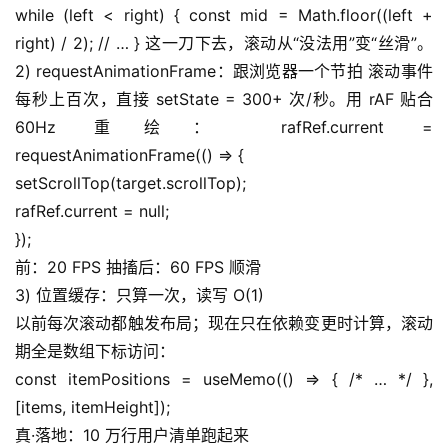
while (left < right) { const mid = Math.floor((left + 
right) / 2); // … } 这一刀下去，滚动从“没法用”变“丝滑”。 
软
2) requestAnimationFrame：跟浏览器一个节拍 滚动事件
件
应
每秒上百次，直接 setState = 300+ 次/秒。用 rAF 贴合 
用
60Hz 重绘： rafRef.current = 
requestAnimationFrame(() => {
登录
注册
服
setScrollTop(target.scrollTop);
务
rafRef.current = null;
项
});
目
前：20 FPS 抽搐后：60 FPS 顺滑
3) 位置缓存：只算一次，读写 O(1)
A
以前每次滚动都触发布局；现在只在依赖变更时计算，滚动
I
期全是数组下标访问：
提
示
const itemPositions = useMemo(() => { /* … */ }, 
词
[items, itemHeight]);
真·落地：10 万行用户清单跑起来