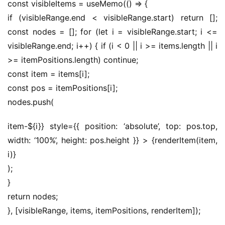
const visibleItems = useMemo(() => {
if (visibleRange.end < visibleRange.start) return []; 
const nodes = []; for (let i = visibleRange.start; i <= 
visibleRange.end; i++) { if (i < 0 || i >= items.length || i 
>= itemPositions.length) continue;
const item = items[i];
const pos = itemPositions[i];
nodes.push(
item-${i}} style={{ position: ‘absolute’, top: pos.top, 
width: ‘100%’, height: pos.height }} > {renderItem(item, 
i)}
);
}
return nodes;
}, [visibleRange, items, itemPositions, renderItem]);