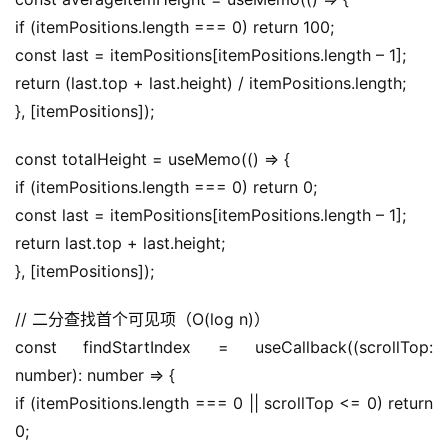
if (itemPositions.length === 0) return 100;
const last = itemPositions[itemPositions.length – 1];
return (last.top + last.height) / itemPositions.length;
}, [itemPositions]);
const totalHeight = useMemo(() => {
if (itemPositions.length === 0) return 0;
const last = itemPositions[itemPositions.length – 1];
return last.top + last.height;
}, [itemPositions]);
// 二分查找首个可见项（O(log n)）
const findStartIndex = useCallback((scrollTop: 
number): number => {
if (itemPositions.length === 0 || scrollTop <= 0) return 
0;