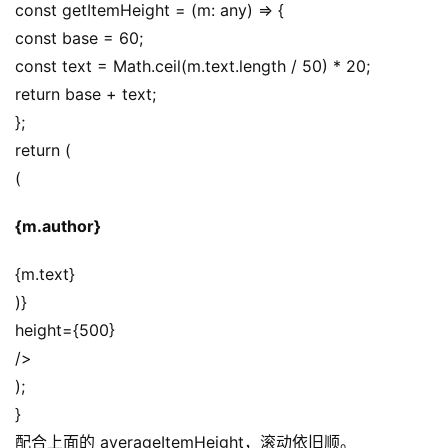
const getItemHeight = (m: any) => {
const base = 60;
const text = Math.ceil(m.text.length / 50) * 20;
return base + text;
};
return (
(
{m.author}
{m.text}
)}
height={500}
/>
);
}
配合上面的 averageItemHeight，滚动依旧顺。