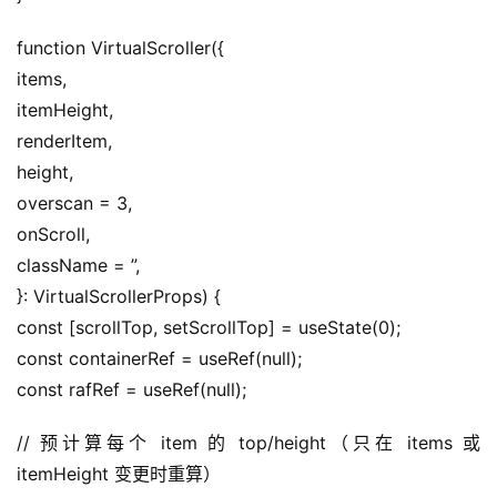
function VirtualScroller({
items,
itemHeight,
renderItem,
height,
overscan = 3,
onScroll,
className = ”,
}: VirtualScrollerProps) {
const [scrollTop, setScrollTop] = useState(0);
const containerRef = useRef(null);
const rafRef = useRef(null);
// 预计算每个 item 的 top/height（只在 items 或 
itemHeight 变更时重算）