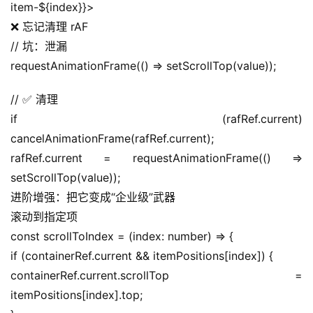
item-${index}}>
❌ 忘记清理 rAF
// 坑：泄漏
requestAnimationFrame(() => setScrollTop(value));
// ✅ 清理
if (rafRef.current) 
cancelAnimationFrame(rafRef.current);
rafRef.current = requestAnimationFrame(() => 
setScrollTop(value));
进阶增强：把它变成“企业级”武器
滚动到指定项
const scrollToIndex = (index: number) => {
if (containerRef.current && itemPositions[index]) {
containerRef.current.scrollTop = 
itemPositions[index].top;