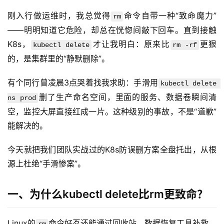
刚入行做运维时，我总觉得
命令自带一种“致命魔力”
rm
——明明知道它危险，却总在恍惚间敲下回车。直到接触
K8s，
才让我明白：原来比
更狠
kubectl delete
rm -rf
的，是集群里的“静默删除”。
有个同行曾凌晨3点哭着找我求助：手滑用
kubectl delete 
删了生产命名空间，里面的服务、数据卷瞬间清
ns prod
空，监控大屏直接红成一片。这种级别的事故，不是“道歉”
能解决的。
今天就把我们团队实战过的K8s防误删方案全盘托出，从根
源上杜绝“手滑惨案”。
一、为什么kubectl delete比rm更致命？
Linux的
命令好歹还能通过回收站、数据恢复工具补救，