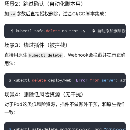
场景2：跳过确认（自动化脚本用）
加
参数后直接授权删除，适合CI/CD脚本集成：
-y
 $ kubectl safe-
delete
 ns test -y   🔒 自动添加删除授权
场景3：绕过插件（被拦截）
直接用原生
，Webhook会拦截并提示正确
kubectl delete
用法：
$ kubectl 
delete
 deploy/web  
Error
from
server
: admi
场景4：删除低风险资源（无干扰）
对于Pod这类低风险资源，插件不做额外干预，和原生操作
一致：
$ 
kubectl safe-delete pod/nginx-xxx  pod 
"nginx-xxx"