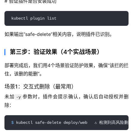
# 验证插件是否安装成功
码
 kubectl plugin list
常
用
如果输出“safe-delete”相关内容，说明插件已识别。
链
接
第三步：验证效果（4个实战场景）
部署完成后，我们用4个场景验证防护效果，确保“该拦的拦
住，该删的能删”。
场景1：交互式删除（最常用）
未加
参数时，插件会提示确认，确认后自动授权并删
-y
除：
 $ 
kubectl safe-delete deploy/web   ⚠️ 检测到高