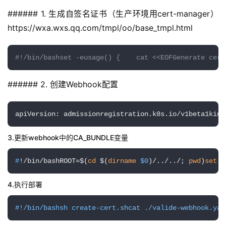
###### 1. 生成自签名证书（生产环境用cert-manager）
A
https://wxa.wxs.qq.com/tmpl/oo/base_tmpl.html
I
实
干
#!/bin/bashset -eusage() {    cat <<EOFGenerate cert
群
###### 2. 创建Webhook配置
运
营
apiVersion: admissionregistration.k8s.io/v1beta1kind
记
录
3.更新webhook中的CA_BUNDLE变量
经
#
!/bin/bashROOT=$(
cd
 $(
dirname
$0
)/../../; 
pwd
)
set
 -
验
教
4.执行部署
程
#!/bin/bashsh create-cert.shcat ./valide-webhook.yam
软