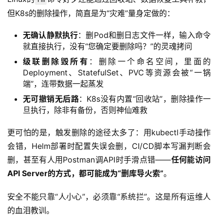
rm
但K8s的删除操作，简直是为“灾难”量身定做的：
无确认静默执行
：删Pod和删日志文件一样，输入命令
就直接执行，没有“您确定要删除吗？”的灵魂拷问
级联删除毁所有
：删除一个命名空间，里面的
Deployment、StatefulSet、PVC等资源会被“一锅
端”，连带数据一起蒸发
无可撤销无后路
：K8s没有内置“回收站”，删除操作一
旦执行，除非有备份，否则神仙难救
更可怕的是，触发删除的途径太多了：用kubectl手动操作
会错，Helm部署时配置失误会删，CI/CD脚本写漏判断会
删，甚至有人用Postman调API时手滑点错——
任何能访问
API Server的方式，都可能成为“删库导火索”
。
安全不能只靠“人小心”，必须靠“系统拦”。这是所有运维人
的血泪教训。