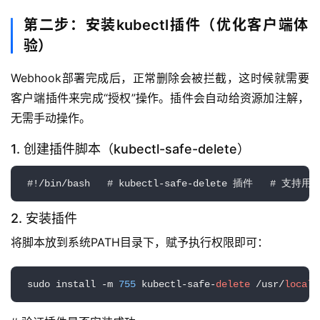
件
第二步：安装kubectl插件（优化客户端体
应
用
验）
Webhook部署完成后，正常删除会被拦截，这时候就需要
登录
注册
服
客户端插件来完成“授权”操作。插件会自动给资源加注解，
务
项
无需手动操作。
目
1. 创建插件脚本（kubectl-safe-delete）
A
 #!/bin/bash   # kubectl-safe-delete 插件   # 支持用法
I
提
2. 安装插件
示
词
将脚本放到系统PATH目录下，赋予执行权限即可：
开
 sudo install -m 
755
 kubectl-safe-
delete
 /usr/
local
/
源
代