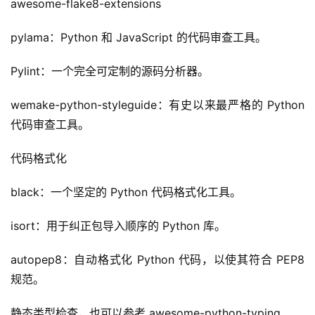
awesome-flake8-extensions
干
群
pylama：Python 和 JavaScript 的代码审查工具。
运
Pylint：一个完全可定制的源码分析器。
营
记
wemake-python-styleguide：有史以来最严格的 Python 
录
代码审查工具。
经
代码格式化
验
教
black：一个坚定的 Python 代码格式化工具。
程
isort：用于纠正包导入顺序的 Python 库。
软
autopep8：自动格式化 Python 代码，以使其符合 PEP8 
件
应
规范。
用
静态类型检查，也可以参考 awesome-python-typing