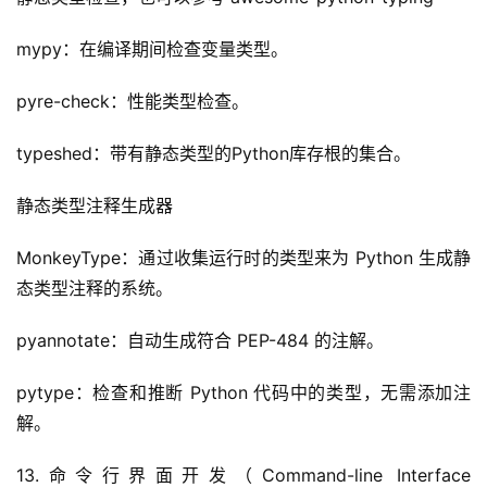
登录
注册
服
mypy：在编译期间检查变量类型。
务
项
pyre-check：性能类型检查。
目
typeshed：带有静态类型的Python库存根的集合。
A
I
静态类型注释生成器
提
示
MonkeyType：通过收集运行时的类型来为 Python 生成静
词
态类型注释的系统。
开
pyannotate：自动生成符合 PEP-484 的注解。
源
代
pytype：检查和推断 Python 代码中的类型，无需添加注
码
解。
常
13.命令行界面开发（Command-line Interface 