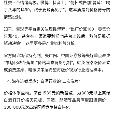
实
社交平台情绪两极。微博、抖音上，“情怀式告别”蔓延：“喝
干
了八年的1499，终于要说再见了”。这本质是对价格符号的
群
情感投射。
运
知乎、雪球等平台更关注理性博弈：“出厂价涨100，零售价
营
只涨40，茅台在向渠道要利润”“i茅台上线后，涨价是数据
记
驱动决策”。这里更多是产业链利益分析。
录
官方舆论场保持克制。央广网、中国证券报等央媒重点表述
经
“市场化改革落地”“价格动态调整机制”，避免渲染涨价狂欢
验
或消费焦虑，暗示决策层希望将涨价视为行业治理样本。
教
程
潜在连锁反应：白酒行业的“二次洗牌”
软
价格体系重构。茅台1539元的新锚点，为800元以上高端
件
白酒打开价格天花板，习酒、郎酒等品牌有望跟进调价，
应
300-800元次高端区间竞争将白热化。
用