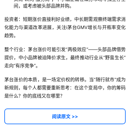
间，或考虑被头部品牌并购。
用
链
投资者：短期涨价直接利好业绩，中长期需观察终端需求消
接
化能力与渠道改革进展，关注i茅台GMV增长与开瓶率变化
趋势。
整个行业：茅台涨价可能引发“两极效应”——头部品牌借势
提价，中小品牌被迫降价求生，最终推动行业从“野蛮生长”
走向“有序竞争”。
茅台涨价的本质，是一场定价权的转移。当“随行就市”成为
新规则，每个人都需要重新思考：在这个变局中，你的筹码
是什么？你的底线又在哪里？
阅读原文 >>