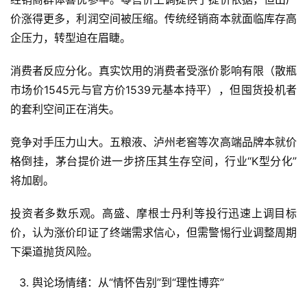
价涨得更多，利润空间被压缩。传统经销商本就面临库存高
企压力，转型迫在眉睫。
消费者反应分化。真实饮用的消费者受涨价影响有限（散瓶
市场价1545元与官方价1539元基本持平），但囤货投机者
的套利空间正在消失。
竞争对手压力山大。五粮液、泸州老窖等次高端品牌本就价
格倒挂，茅台提价进一步挤压其生存空间，行业“K型分化”
将加剧。
投资者多数乐观。高盛、摩根士丹利等投行迅速上调目标
价，认为涨价印证了终端需求信心，但需警惕行业调整周期
下渠道抛货风险。
A
舆论场情绪：从“情怀告别”到“理性博弈”
I