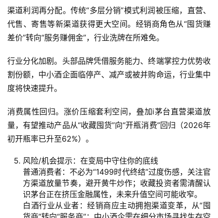
渠道利润再分配。传统“多层分销”模式利润被压缩，直营、
登录
注册
服
代售、寄售等新渠道获得更大空间。经销商角色从“囤货赚
务
差价”转向“服务赚佣金”，行业洗牌在所难免。
项
目
行业分化加剧。头部品牌凭借服务能力、终端掌控力优势收
割份额，中小酒企面临停产、减产或被并购命运，行业集中
A
度将快速提升。
I
提
消费属性回归。涨价压缩套利空间，叠加i茅台直营渠道放
示
量，有望推动产品从“收藏囤货”向“开瓶消费”回归（2026年
词
初开瓶率已升至62%）。
开
风险/机会提示：在变局中守住你的底线
源
普通消费者：不必为“1499时代终结”过度伤感，关注官
代
方渠道放量节奏，避开黄牛炒作；收藏投资者需清醒认
码
识茅台正在挤压金融属性，未来升值空间可能收窄。
白酒行业从业者：经销商应主动拥抱渠道变革，从“囤
货商”转向“服务商”；中小酒企需在细分市场寻找生存空
常