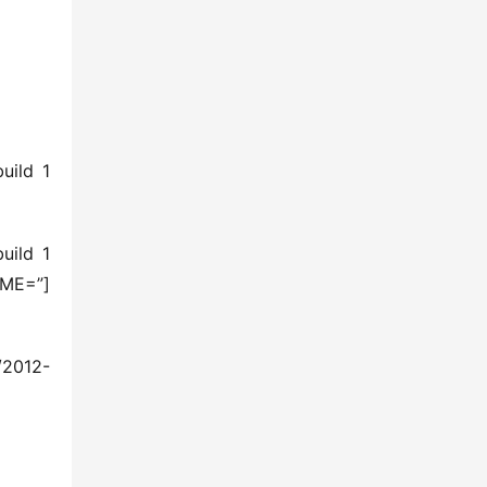
ild 1 
ild 1 
ME=”] 
/2012-