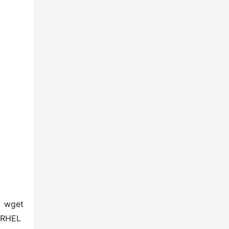
et 
7/RHEL