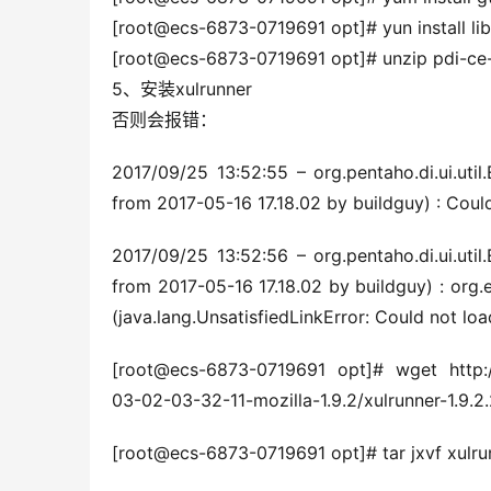
[root@ecs-6873-0719691 opt]# yun install lib
[root@ecs-6873-0719691 opt]# unzip pdi-ce-7.
5、安装xulrunner
否则会报错：
2017/09/25 13:52:55 – org.pentaho.di.ui.util
from 2017-05-16 17.18.02 by buildguy) : Cou
2017/09/25 13:52:56 – org.pentaho.di.ui.util
from 2017-05-16 17.18.02 by buildguy) : or
(java.lang.UnsatisfiedLinkError: Could not lo
[root@ecs-6873-0719691 opt]# wget http://f
03-02-03-32-11-mozilla-1.9.2/xulrunner-1.9.2
[root@ecs-6873-0719691 opt]# tar jxvf xulrun