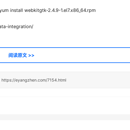
m install webkitgtk-2.4.9-1.el7.x86_64.rpm
ta-integration/
阅读原文 >>
：
https://eyangzhen.com/7154.html