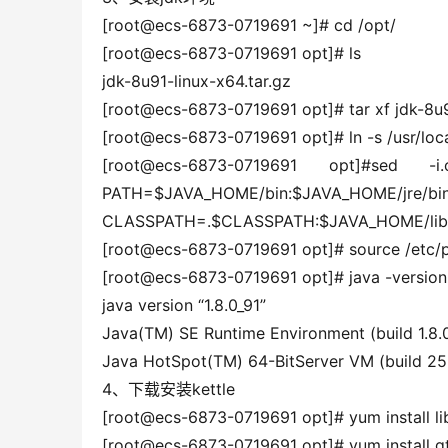
[root@ecs-6873-0719691 ~]# cd /opt/
[root@ecs-6873-0719691 opt]# ls
jdk-8u91-linux-x64.tar.gz
[root@ecs-6873-0719691 opt]# tar xf jdk-8u91
[root@ecs-6873-0719691 opt]# ln -s /usr/local
[root@ecs-6873-0719691 opt]#sed -i.
PATH=$JAVA_HOME/bin:$J
CLASSPATH=.$CLASSPATH:$JAVA_HOME/lib:$JA
[root@ecs-6873-0719691 opt]# source /etc/p
[root@ecs-6873-0719691 opt]# java -version
java version “1.8.0_91”
Java(TM) SE Runtime Environment (build 1.8.
Java HotSpot(TM) 64-BitServer VM (build 25
4、下载安装kettle
[root@ecs-6873-0719691 opt]# yum install li
[root@ecs-6873-0719691 opt]# yum install g