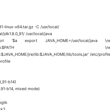
-linux-x64.tar.gz -C /usr/local/
/jdk1.8.0_91/ /usr/local/java
ori ‘$a export JAVA_HOME=/usr/local/java \nex
AVA_HOME/jre/bin:$PATH \nexpo
VA_HOME/jre/lib:$JAVA_HOME/lib/tools.jar’ /etc/profil
rofile
0_91-b14)
.91-b14, mixed mode)
bgtk
tk2