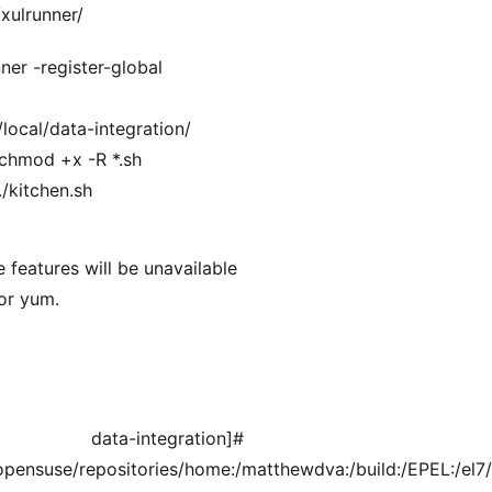
xulrunner/
er -register-global
local/data-integration/
chmod +x -R *.sh
/kitchen.sh
features will be unavailable
 or yum.
691 data-integration]# wg
/opensuse/repositories/home:/matthewdva:/build:/EPEL:/el