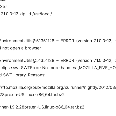
Xtst
1.0.0-12.zip -d /usr/local/
.EnvironmentUtils@51351f28 – ERROR (version 7.1.0.0-12, bu
ld not open a browser
.EnvironmentUtils@51351f28 – ERROR (version 7.1.0.0-12, bu
g.eclipse.swt.SWTError: No more handles [MOZILLA_FIVE_HO
ad SWT library. Reasons:
tp.mozilla.org/pub/mozilla.org/xulrunner/nightly/2012/03
.28pre.en-US.linux-x86_64.tar.bz2
ner-1.9.2.28pre.en-US.linux-x86_64.tar.bz2