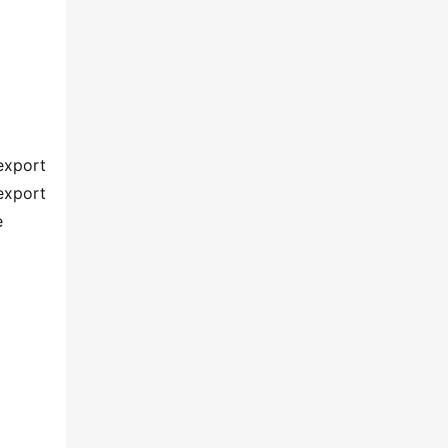
port 
rt 
e