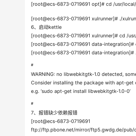
[root@ecs-6873-0719691 opt]# cd /usr/local/
[root@ecs-6873-0719691 xulrunner]# ./xulrunn
6、启动kettle
[root@ecs-6873-0719691 xulrunner]# cd /usr/
[root@ecs-6873-0719691 data-integration]# 
[root@ecs-6873-0719691 data-integration]# .
#
WARNING: no libwebkitgtk-1.0 detected, some 
Consider installing the package with apt-get
e.g. ‘sudo apt-get install libwebkitgtk-1.0-0’
#
7、报错缺少依赖报错
[root@ecs-6873-0719
ftp://ftp.pbone.net/mirror/ftp5.gwdg.de/pub