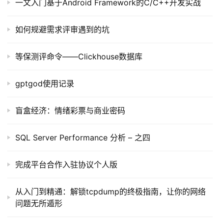
一文入门基于Android Framework的C/C++开发实战
目
如何规避需求评审遇到的坑
A
I
提
等保测评命令——Clickhouse数据库
示
词
gptgod使用记录
开
盲盒经济：情绪彩票与商业密码
源
代
SQL Server Performance 分析 – 之四
码
完成平台合作入驻协议个人版
常
用
从入门到精通：解锁tcpdump的终极指南，让你的网络
链
问题无所遁形
接