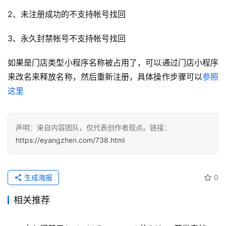
运
2、未注册成功的不支持帐号找回
营
记
3、永久封禁帐号不支持帐号找回
录
如果是门店类型小程序名称被占用了，可以通过门店小程序
经
来改名来释放名称，然后重新注册，具体操作步骤可以
参照
验
教
这里
程
声明：来自内容团队，仅代表创作者观点。链接：
软
https://eyangzhen.com/738.html
件
应
用
生成海报
0
登录
注册
服
相关推荐
务
项