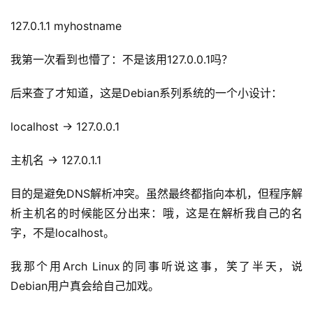
127.0.1.1 myhostname
A
I
我第一次看到也懵了：不是该用127.0.0.1吗？
提
示
后来查了才知道，这是Debian系列系统的一个小设计：
词
localhost → 127.0.0.1
开
源
主机名 → 127.0.1.1
代
码
目的是避免DNS解析冲突。虽然最终都指向本机，但程序解
析主机名的时候能区分出来：哦，这是在解析我自己的名
常
字，不是localhost。
用
链
我那个用Arch Linux的同事听说这事，笑了半天，说
接
Debian用户真会给自己加戏。