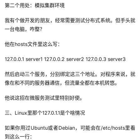
营
第二个用处：模拟集群环境
记
录
我有个做开发的朋友，经常需要测试分布式系统。但手头就
一台电脑，咋整？
经
验
他在hosts文件里这么写：
教
程
127.0.0.1 server1 127.0.0.2 server2 127.0.0.3 server3
然后启动三个服务，分别绑定这三个地址。对程序来说，就
软
件
像在和不同的服务器通信，但流量全都在本机转悠。
应
用
他说这招在微服务测试里特别好使。
登录
注册
三、Linux里那个127.0.1.1是个啥情况
服
务
如果你用过Ubuntu或者Debian，可能会在/etc/hosts里看
项
到这么一行：
目