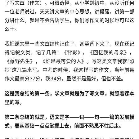
了写文章（作文）。可很奇怪，从小学到初中，从没听任何
一位老师说过，天天讲文章的中心思想，讲段落，讲第一部
A
分讲什么。就是不会告诉学生，你们写作文的时候也可以这
I
么干。
实
干
我把课文里一些文章结构记住了，甚至背下来了，现在还记
群
得记叙文类，记了几篇：《背影》，《回忆我的母亲》，
《藤野先生》，《谁是最可爱的人》。写这类文章我就“照
运
抄”这几篇来写。中考的时候，我这样写的作文，当年前县
营
作文最高分37分，我34分，虽然不是最好，但也不差。
记
录
这是我总结的第一条，学文章就是为了写文章，就照着课本
里的写。
经
验
第二条总结的就是，语文是字——词——句——篇的发展模
教
式，要从基础一点点掌握上去，前面不熟悉不往后走。
程