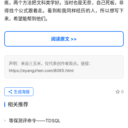
源
练，两个方法把文科类学好。当时也是无奈，自己死板，非
代
得找个公式跟着走。看到和我同样经历的人，所以想写下
码
来，希望能帮到他们。
常
用
阅读原文 >>
链
接
声明：来自三玉米，仅代表创作者观点。链接：
https://eyangzhen.com/8065.html
生成海报
0
相关推荐
等保测评命令——TDSQL