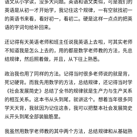
语文从小学读，没多大问题。英语和语文类似，可是我们的
软
英语是从初一才开始学，我记住这个规律，一有空就找初一
件
的英语书来看，看好初一，看初二。硬是这样一点点的把英
应
语的字词句给补回来。
用
还记得有天英语老师和班主任说我英语上去啦，可其实老师
登录
注册
服
不知道我是怎么上去的，用的都是数学老师教的方法，先总
务
结规律，然后照着做，并且，从下往上熟悉。
项
目
政治我也用了同样的方法。记得当时很多老师说的就是背，
死记硬背。而我先用数学的方法，总结规律，还记得当时学
A
《社会发展简史》总结了全书的规律就是生产力与生产关系
I
提
的相互关系。这本书从头到尾，就讲这个。想着当年很多同
示
学天天背，我就因为记住这条，我可以把整本社会发展简史
词
从开头到尾全部装脑筋里。
开
我虽然用数学老师教的其中两个方法，总结规律和从基础熟