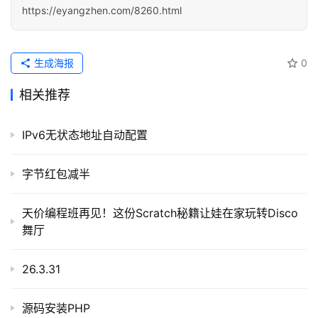
https://eyangzhen.com/8260.html
登录
注册
服
务
生成海报
0
项
目
相关推荐
A
IPv6无状态地址自动配置
I
提
字节红包减半
示
词
天价编程班再见！这份Scratch秘籍让娃在家玩转Disco
舞厅
开
源
26.3.31
代
码
源码安装PHP