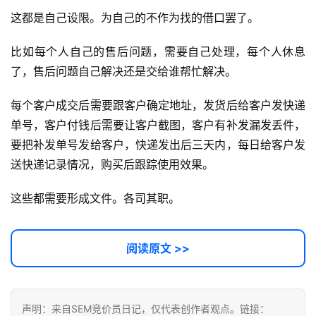
实
这都是自己设限。为自己的不作为找的借口罢了。
干
群
比如每个人自己的售后问题，需要自己处理，每个人休息
了，售后问题自己解决还是交给谁帮忙解决。
运
营
每个客户成交后需要跟客户确定地址，发货后给客户发快递
记
单号，客户付钱后需要让客户截图，客户有补发漏发丢件，
录
要把补发单号发给客户，快递发出后三天内，每日给客户发
送快递记录情况，购买后跟踪使用效果。
经
验
这些都需要形成文件。各司其职。
教
程
阅读原文 >>
软
件
应
声明：来自SEM竞价员日记，仅代表创作者观点。链接：
用