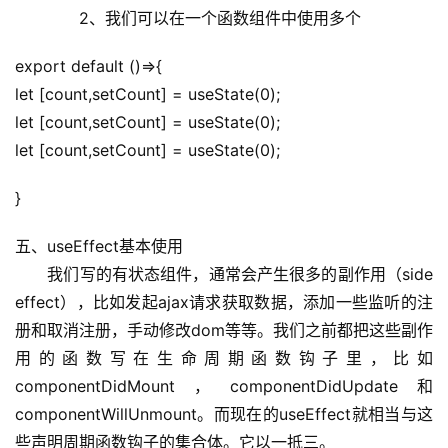
验
　　　　2、我们可以在一个函数组件中使用多个
教
程
export default ()=>{
let [count,setCount] = useState(0);
软
let [count,setCount] = useState(0);
件
let [count,setCount] = useState(0);
应
用
}
登录
注册
服
五、useEffect基本使用
务
　　我们写的有状态组件，通常会产生很多的副作用（side 
项
effect），比如发起ajax请求获取数据，添加一些监听的注
目
册和取消注册，手动修改dom等等。我们之前都把这些副作
用的函数写在生命周期函数钩子里，比如
A
componentDidMount，componentDidUpdate和
I
componentWillUnmount。而现在的useEffect就相当与这
提
些声明周期函数钩子的集合体。它以一抵三。
示