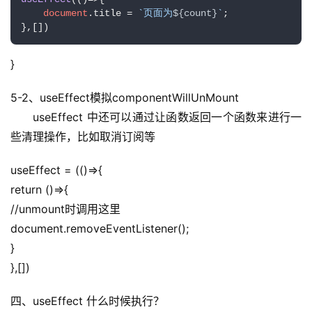
document
.
title
 = 
`页面为
${count}
`
;

},[])
}
5-2、useEffect模拟componentWillUnMount
　　useEffect 中还可以通过让函数返回一个函数来进行一
些清理操作，比如取消订阅等
useEffect = (()=>{
return ()=>{
//unmount时调用这里
document.removeEventListener();
}
},[])
四、useEffect 什么时候执行？