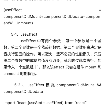
词
(useEffect = 
componentDidMount+componentDidUpdate+compon
开
entWillUnmount)
源
代
　　5-1、useEffect
码
　　　　useEffect中有两个参数，第一个参数是一个函
数，第二个参数是一个依赖的数据。第二个参数用来决定是
常
用
否执行里面的操作，可以避免一些不必要的性能损失，只要
链
第二个参数中的成员的值没有改变，就会跳过此次执行。如
接
果传入一个空数组 [ ]，那么该effect 只会在组件 mount 和 
unmount 时期执行。
　　5-2、useEffect模拟componentDidMount && 
componentDidUpdate
import React,{useState,useEffect} from “react”