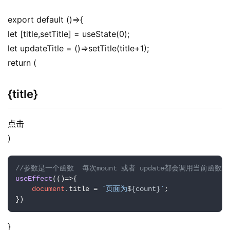
export default ()=>{
let [title,setTitle] = useState(0);
let updateTitle = ()=>setTitle(title+1);
return (
{title}
点击
)
//参数是一个函数  每次mount 或者 update都会调用当前函数
useEffect
(
()=>
{

document
.
title
 = 
`页面为
${count}
`
;

})
}