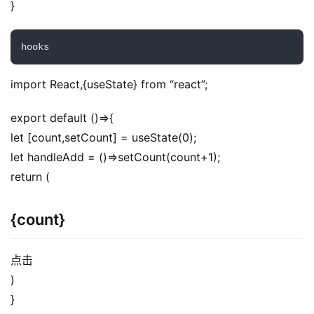
}
hooks
import React,{useState} from “react”;
export default ()=>{
let [count,setCount] = useState(0);
let handleAdd = ()=>setCount(count+1);
return (
{count}
点击
)
}