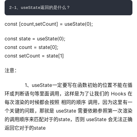
2-1、useState返回的是什么？
const [count,setCount] = useState(0);
const state = useState(0);
const count = state[0];
A
const setCount = state[1]
I
实
注意：
干
群
　　　　1、useState一定要写在函数初始的位置不能在循
环或判断语句等里面调用，这样是为了让我们的 Hooks 在
运
每次渲染的时候都会按照 相同的顺序 调用，因为这里有一
营
记
个关键的问题，那就是 useState 需要依赖参照第一次渲染
录
的调用顺序来匹配对于的state，否则 useState 会无法正确
返回它对于的state
经