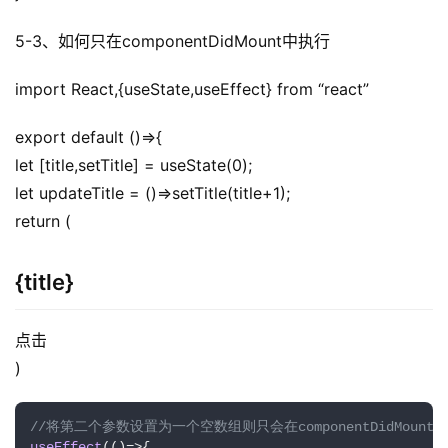
5-3、如何只在componentDidMount中执行
import React,{useState,useEffect} from “react”
export default ()=>{
let [title,setTitle] = useState(0);
let updateTitle = ()=>setTitle(title+1);
return (
{title}
点击
)
//将第二个参数设置为一个空数组则只会在componentDidMount
useEffect
(
()=>
{
