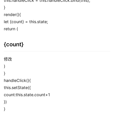
this.handleClick = this.handleClick.bind(this);
}
render(){
let {count} = this.state;
return (
{count}
修改
)
}
handleClick(){
this.setState({
count:this.state.count+1
})
}