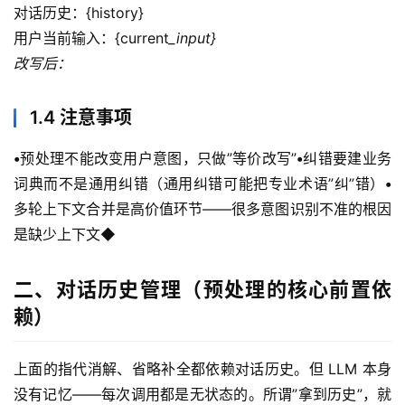
对话历史：{history}
用户当前输入：{current
_input}
改写后：
1.4 注意事项
•
预处理不能改变用户意图，只做”等价改写”
•
纠错要建业务
词典而不是通用纠错（通用纠错可能把专业术语”纠”错）
•
多轮上下文合并是高价值环节——很多意图识别不准的根因
是缺少上下文◆
二、对话历史管理（预处理的核心前置依
赖）
上面的指代消解、省略补全都依赖对话历史。但 LLM 本身
没有记忆——每次调用都是无状态的。所谓”拿到历史”，就