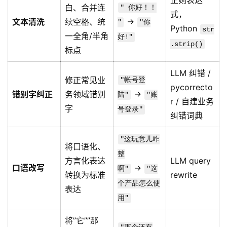
正则表达
白、合并连
" 你好！！
式，
→
文本清洗
续空格、统
"
"你
Python
str
一全角/半角
好!"
.strip()
标点
LLM 纠错 /
修正常见业
"帐号登
pycorrecto
→
错别字纠正
务领域错别
陆"
"账
r / 自建业务
字
号登录"
纠错词典
"这玩意儿咋
将口语化、
整
方言化表达
LLM query
口语改写
→
啊"
"这
转换为标准
rewrite
个产品怎么使
表达
用"
将”它””那