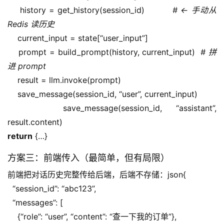
    history = get_history(session_id)         
# ← 手动从 
Redis 读历史
    current_input = state[“user_input”]
    prompt = build_prompt(history, current_input)  
# 拼
进 prompt
    result = llm.invoke(prompt)
    save_message(session_id, “user”, current_input)
    save_message(session_id, “assistant”, 
result.content)
return
 {…}
方案三：前端传入（最简单，但有局限）
前端把对话历史完整传给后端，后端不存储：json{
  “session_id”: “abc123”,
A
  “messages”: [
I
    {“role”: “user”, “content”: “查一下我的订单”},
实