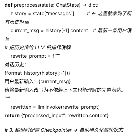
def
 preprocess(state: ChatState) -> dict:
    history = state[“messages”]        
# ← 这里就拿到了所
有历史对话
    current_msg = history[-1].content   
# 最新一条用户消
息
# 把历史传给 LLM 做指代消解
    rewrite_prompt = f”””
对话历史：
{format_history(history[:-1])}
用户最新输入：{current_msg}
请将最新输入改写为不依赖上下文也能理解的完整表达。
“””
    rewritten = llm.invoke(rewrite_prompt)
return
 {“processed_input”: rewritten.content}
# 3. 编译时配置 Checkpointer → 自动持久化每轮状态