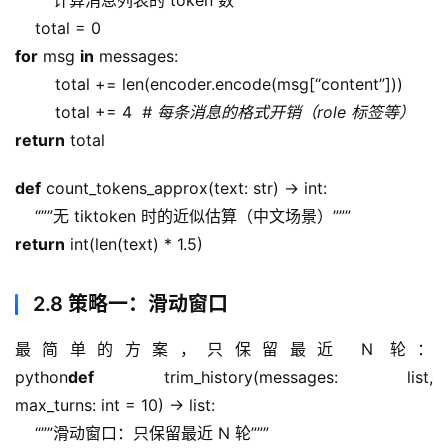
    “””计算消息列表的 token 数”””
    total = 0
for
 msg 
in
 messages:
        total += len(encoder.encode(msg[“content”]))
        total += 4  
# 每条消息的格式开销（role 标签等）
return
 total
def
 count_tokens_approx(text: str) -> int:
    “””无 tiktoken 时的近似估算（中文场景）”””
return
 int(len(text) * 1.5)
2.8 策略一：滑动窗口
最简单的方案，只保留最近 N 轮：
python
def
 trim_history(messages: list, 
max_turns: int = 10) -> list:
    “””滑动窗口：只保留最近 N 轮”””