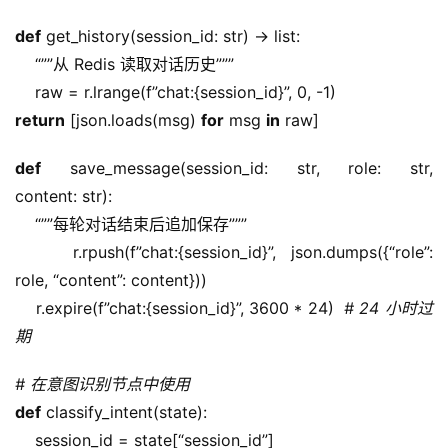
def
 get_history(session_id: str) -> list:
    “””从 Redis 读取对话历史”””
    raw = r.lrange(f”chat:{session_id}”, 0, -1)
return
 [json.loads(msg) 
for
 msg 
in
 raw]
def
 save_message(session_id: str, role: str, 
content: str):
    “””每轮对话结束后追加保存”””
    r.rpush(f”chat:{session_id}”, json.dumps({“role”: 
role, “content”: content}))
    r.expire(f”chat:{session_id}”, 3600 * 24)  
# 24 小时过
期
# 在意图识别节点中使用
def
 classify_intent(state):
    session_id = state[“session_id”]