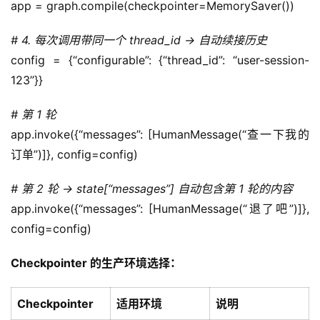
app = graph.compile(checkpointer=MemorySaver())
# 4. 每次调用带同一个 thread_id → 自动续接历史
config = {“configurable”: {“thread_id”: “user-session-
123”}}
# 第 1 轮
app.invoke({“messages”: [HumanMessage(“查一下我的
订单”)]}, config=config)
# 第 2 轮 → state[“messages”] 自动包含第 1 轮的内容
app.invoke({“messages”: [HumanMessage(“退了吧”)]}, 
config=config)
Checkpointer 的生产环境选择：
Checkpointer
适用环境
说明