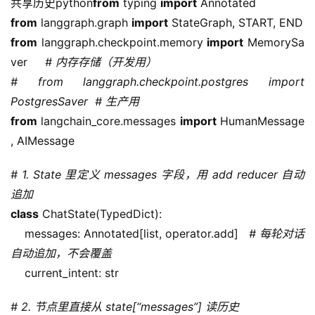
共享历史python
from
 typing 
import
 Annotated
from
 langgraph.graph 
import
 StateGraph, START, END
from
 langgraph.checkpoint.memory 
import
 MemorySa
ver     
# 内存存储（开发用）
# from langgraph.checkpoint.postgres import 
PostgresSaver  # 生产用
from
 langchain_core.messages 
import
 HumanMessage
, AIMessage
# 1. State 里定义 messages 字段，用 add reducer 自动
追加
class
 ChatState(TypedDict):
    messages: Annotated[list, operator.add]   
# 每轮对话
自动追加，不会覆盖
    current_intent: str
# 2. 节点里直接从 state[“messages”] 读历史