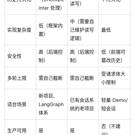
读写）
登录
注册
inter 处理）
服
务
中（需要自
项
低（框架内
实现复杂度
己维护读写
最低
目
置）
逻辑）
A
高（后端控
高（后端控
低（前端可
I
安全性
制）
制）
篡改历史）
提
示
受请求体大
词
多轮上限
需自己截断
需自己截断
小限制
开
新项目、
源
已有会话系
轻量 Demo/
适合场景
LangGraph
代
统的老项目
短会话
体系
码
否（不建
常
生产可用
是
是
议）