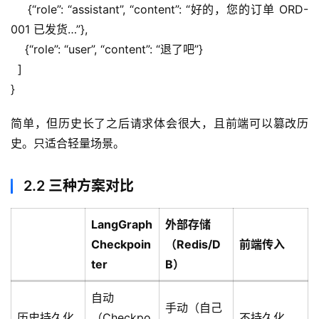
    {“role”: “assistant”, “content”: “好的，您的订单 ORD-
干
群
001 已发货…”},
    {“role”: “user”, “content”: “退了吧”}
运
  ]
营
}
记
录
简单，但历史长了之后请求体会很大，且前端可以篡改历
史。只适合轻量场景。
经
验
2.2 三种方案对比
教
程
LangGraph
外部存储
Checkpoin
（Redis/D
前端传入
软
ter
B）
件
应
自动
用
手动（自己
历史持久化
（Checkpo
不持久化