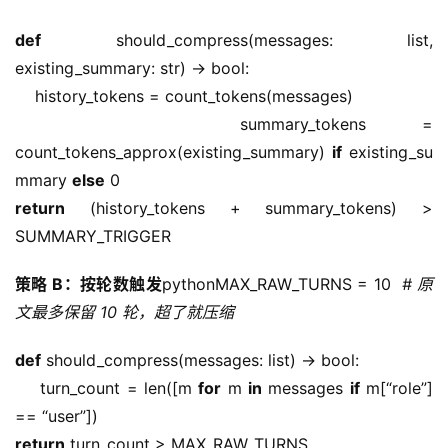
def
 should_compress(messages: list, 
existing_summary: str) -> bool:
    history_tokens = count_tokens(messages)
    summary_tokens = 
count_tokens_approx(existing_summary) 
if
 existing_su
mmary 
else
 0
return
 (history_tokens + summary_tokens) > 
SUMMARY_TRIGGER
策略 B：按轮数触发
pythonMAX_RAW_TURNS = 10  
# 原
文最多保留 10 轮，超了就压缩
def
 should_compress(messages: list) -> bool:
    turn_count = len([m 
for
 m 
in
 messages 
if
 m[“role”] 
== “user”])
return
 turn_count > MAX_RAW_TURNS