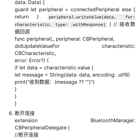
data: Data) {
guard let peripheral = connectedPeripheral else {
return }
peripheral.writeValue(data, for:
} // 接收数
characteristic, type: .withResponse)
据回调
func peripheral(_ peripheral: CBPeripheral,
didUpdateValueFor characteristic:
CBCharacteristic,
error: Error?) {
if let data = characteristic.value {
let message = String(data: data, encoding: .utf8)
print(“收到数据：(message ?? “”)”)
}
}
}
断开连接
extension BluetoothManager:
CBPeripheralDelegate {
//断开连接