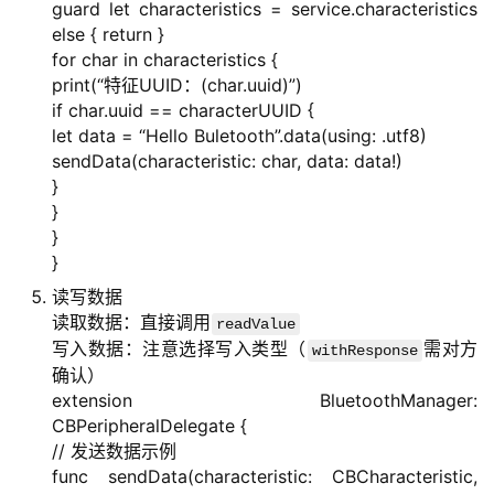
guard let characteristics = service.characteristics
开
else { return }
源
for char in characteristics {
代
print(“特征UUID：(char.uuid)”)
码
if char.uuid == characterUUID {
let data = “Hello Buletooth”.data(using: .utf8)
常
sendData(characteristic: char, data: data!)
用
}
链
}
接
}
}
读写数据
读取数据：直接调用
readValue
写入数据：注意选择写入类型（
需对方
withResponse
确认）
extension BluetoothManager:
CBPeripheralDelegate {
// 发送数据示例
func sendData(characteristic: CBCharacteristic,