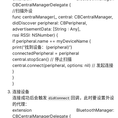
CBCentralManagerDelegate {
//扫描外设
func centralManager(_ central: CBCentralManager,
didDiscover peripheral: CBPeripheral,
advertisementData: [String : Any],
rssi RSSI: NSNumber) {
if peripheral.name == myDeviceName {
print(“找到设备：(peripheral)”)
connectedPeripheral = peripheral
central.stopScan() // 停止扫描
central.connect(peripheral, options: nil) // 发起连接
}
}
}
连接设备
连接成功后会触发
回调，此时要设置外设
didConnect
的代理：
extension BluetoothManager:
CBCentralManagerDelegate {