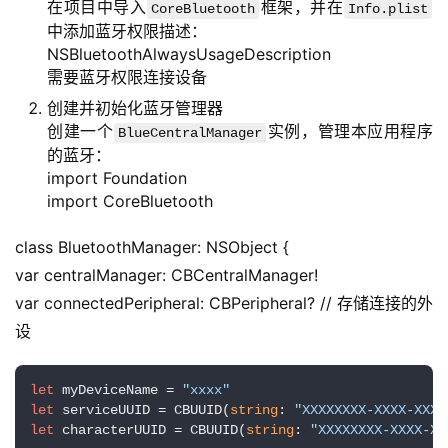
在项目中导入
框架，并在
CoreBluetooth
Info.plist
中添加蓝牙权限描述：
NSBluetoothAlwaysUsageDescription
需要蓝牙权限连接设备
创建并初始化蓝牙管理器
创建一个
实例，管理本应用程序
BlueCentralManager
的蓝牙：
import Foundation
import CoreBluetooth
class BluetoothManager: NSObject {
var centralManager: CBCentralManager!
var connectedPeripheral: CBPeripheral? // 存储连接的外
设
let
 myDeviceName = 
"xxxx"
let
 serviceUUID = CBUUID(
string
: 
"XXXXXXXX-XXXX-XXXX
let
 characterUUID = CBUUID(
string
: 
"XXXXXXXX-XXXX-XX