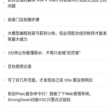
如何优雅的解决 vite + vue3 同名组件打包后无法区分的
问题
商家门店拍摄步骤
大模型编程就是弓箭到火枪，但必须配合线列枪阵才能发
挥最大威力
3分钟让你看懂跳水：不再只会喊”好厉害”
豆包使用记录
写了好几年页面，才发现自己连 title 都没用明白
告别IPsec复杂命令行！我做了个Web管理系统，
StrongSwan对接H3C只需点点鼠标