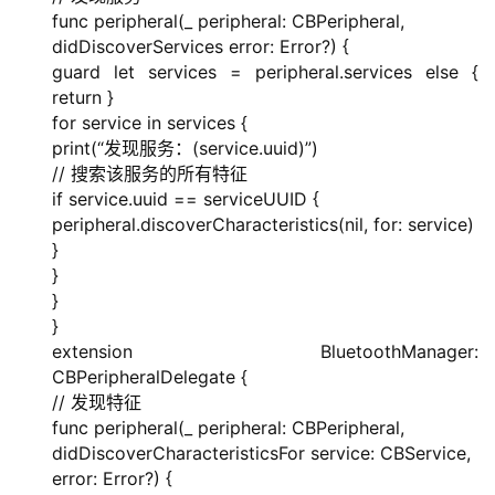
程
func peripheral(_ peripheral: CBPeripheral,
didDiscoverServices error: Error?) {
软
guard let services = peripheral.services else {
件
return }
应
for service in services {
用
print(“发现服务：(service.uuid)”)
// 搜索该服务的所有特征
登录
注册
if service.uuid == serviceUUID {
服
peripheral.discoverCharacteristics(nil, for: service)
务
}
项
}
目
}
}
A
extension BluetoothManager:
I
CBPeripheralDelegate {
提
// 发现特征
示
func peripheral(_ peripheral: CBPeripheral,
词
didDiscoverCharacteristicsFor service: CBService,
error: Error?) {