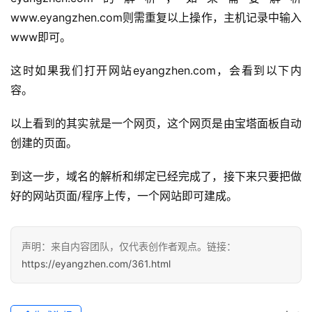
教
www.eyangzhen.com则需重复以上操作，主机记录中输入
程
www即可。
软
这时如果我们打开网站eyangzhen.com，会看到以下内
件
容。
应
用
以上看到的其实就是一个网页，这个网页是由宝塔面板自动
创建的页面。
登录
注册
服
务
到这一步，域名的解析和绑定已经完成了，接下来只要把做
项
好的网站页面/程序上传，一个网站即可建成。
目
A
声明：来自内容团队，仅代表创作者观点。链接：
I
https://eyangzhen.com/361.html
提
示
词