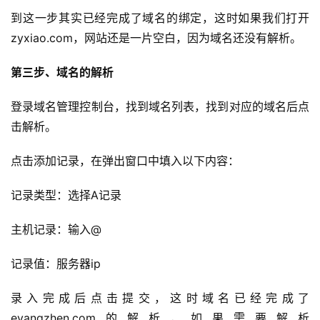
到这一步其实已经完成了域名的绑定，这时如果我们打开
zyxiao.com，网站还是一片空白，因为域名还没有解析。
第三步、域名的解析
A
登录域名管理控制台，找到域名列表，找到对应的域名后点
I
实
击解析。
干
群
点击添加记录，在弹出窗口中填入以下内容：
记录类型：选择A记录
运
营
主机记录：输入@
记
录
记录值：服务器ip
经
录入完成后点击提交，这时域名已经完成了
验
eyangzhen.com的解析，如果需要解析