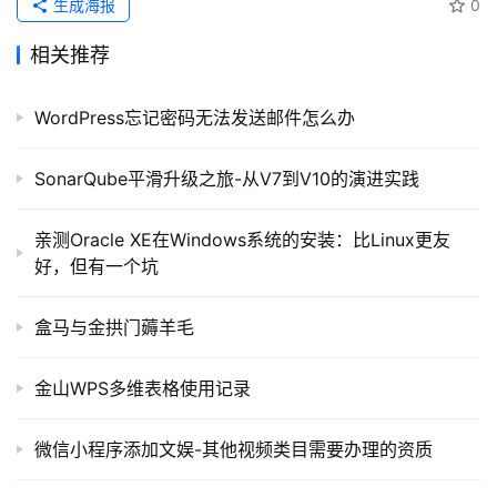
生成海报
0
开
相关推荐
源
代
WordPress忘记密码无法发送邮件怎么办
码
SonarQube平滑升级之旅-从V7到V10的演进实践
常
用
亲测Oracle XE在Windows系统的安装：比Linux更友
链
好，但有一个坑
接
盒马与金拱门薅羊毛
金山WPS多维表格使用记录
微信小程序添加文娱-其他视频类目需要办理的资质