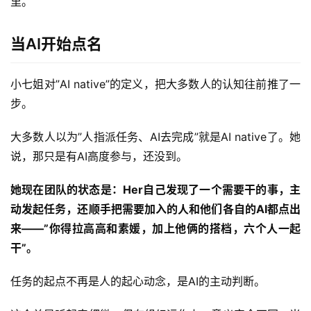
里。
件
应
当AI开始点名
用
登录
注册
服
小七姐对”AI native”的定义，把大多数人的认知往前推了一
务
步。
项
目
大多数人以为”人指派任务、AI去完成”就是AI native了。她
说，那只是有AI高度参与，还没到。
A
I
她现在团队的状态是：Her自己发现了一个需要干的事，主
提
动发起任务，还顺手把需要加入的人和他们各自的AI都点出
示
来——”你得拉高高和素媛，加上他俩的搭档，六个人一起
词
干”。
开
任务的起点不再是人的起心动念，是AI的主动判断。
源
代