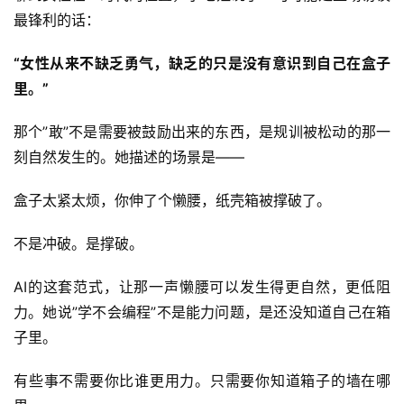
最锋利的话：
A
I
“女性从来不缺乏勇气，缺乏的只是没有意识到自己在盒子
实
里。”
干
群
那个”敢”不是需要被鼓励出来的东西，是规训被松动的那一
刻自然发生的。她描述的场景是——
运
营
盒子太紧太烦，你伸了个懒腰，纸壳箱被撑破了。
记
录
不是冲破。是撑破。
经
AI的这套范式，让那一声懒腰可以发生得更自然，更低阻
验
力。她说”学不会编程”不是能力问题，是还没知道自己在箱
教
子里。
程
有些事不需要你比谁更用力。只需要你知道箱子的墙在哪
软