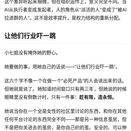
这个差异听起来细微，但在组织运作上，意义完全不同。当
码
AI从执行者变成发起者，人的角色从”派活的人”变成了”被AI
拉进群的人”。这不是效率提升，是权力结构的重新分配。
常
用
让他们行业吓一跳
链
接
小七姐没有掩饰她的野心。
她要做的事，用她自己的话说——”让他们行业吓一跳”。
这六个字不像一个在做一个”必死产品”的人会说出来的话。
但她就是说了。她知道时间窗口只有两三年，但她说的时候
眼睛里没有倒数计时，只有一件事：
趁有限，造永恒。
她说当你在一个全是女性的社区里讨论的东西，和你在其他
任何平台讨论的东西完全不同——那是另一种信息茧房，但
不是把你关进去的茧房，是你自己织的茧。安全的、可以伸