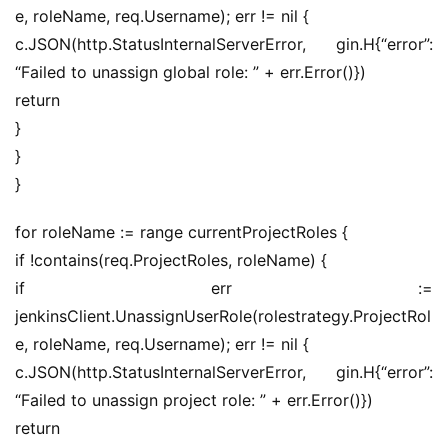
e, roleName, req.Username); err != nil {
c.JSON(http.StatusInternalServerError, gin.H{“error”: 
“Failed to unassign global role: ” + err.Error()})
return
}
}
}
for roleName := range currentProjectRoles {
if !contains(req.ProjectRoles, roleName) {
if err := 
jenkinsClient.UnassignUserRole(rolestrategy.ProjectRol
e, roleName, req.Username); err != nil {
c.JSON(http.StatusInternalServerError, gin.H{“error”: 
“Failed to unassign project role: ” + err.Error()})
return