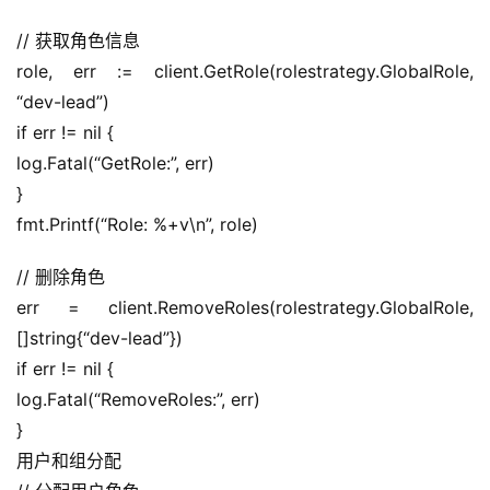
// 获取角色信息
role, err := client.GetRole(rolestrategy.GlobalRole, 
“dev-lead”)
if err != nil {
log.Fatal(“GetRole:”, err)
}
fmt.Printf(“Role: %+v\n”, role)
// 删除角色
err = client.RemoveRoles(rolestrategy.GlobalRole, 
[]string{“dev-lead”})
if err != nil {
log.Fatal(“RemoveRoles:”, err)
}
用户和组分配