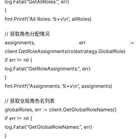
log.Fatal(“GetAllRoles:”, err)
}
fmt.Printf(“All Roles: %+v\n”, allRoles)
// 获取角色分配情况
assignments, err := 
client.GetRoleAssignments(rolestrategy.GlobalRole)
if err != nil {
log.Fatal(“GetRoleAssignments:”, err)
}
fmt.Printf(“Assignments: %+v\n”, assignments)
// 获取全局角色名列表
globalRoles, err := client.GetGlobalRoleNames()
if err != nil {
log.Fatal(“GetGlobalRoleNames:”, err)
}