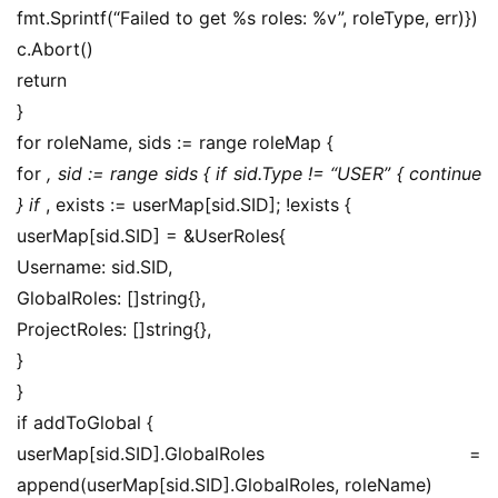
用
fmt.Sprintf(“Failed to get %s roles: %v”, roleType, err)})
链
c.Abort()
接
return
}
for roleName, sids := range roleMap {
for 
, sid := range sids { if sid.Type != “USER” { continue 
} if 
, exists := userMap[sid.SID]; !exists {
userMap[sid.SID] = &UserRoles{
Username: sid.SID,
GlobalRoles: []string{},
ProjectRoles: []string{},
}
}
if addToGlobal {
userMap[sid.SID].GlobalRoles = 
append(userMap[sid.SID].GlobalRoles, roleName)