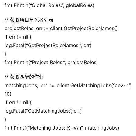
fmt.Println(“Global Roles:”, globalRoles)
// 获取项目角色名列表
projectRoles, err := client.GetProjectRoleNames()
if err != nil {
log.Fatal(“GetProjectRoleNames:”, err)
}
fmt.Println(“Project Roles:”, projectRoles)
// 获取匹配的作业
matchingJobs, err := client.GetMatchingJobs(“dev-.*”, 
10)
if err != nil {
log.Fatal(“GetMatchingJobs:”, err)
}
fmt.Printf(“Matching Jobs: %+v\n”, matchingJobs)