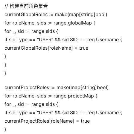
// 构建当前角色集合
currentGlobalRoles := make(map[string]bool)
for roleName, sids := range globalMap {
for _, sid := range sids {
if sid.Type == “USER” && sid.SID == req.Username {
currentGlobalRoles[roleName] = true
}
}
}
currentProjectRoles := make(map[string]bool)
for roleName, sids := range projectMap {
for _, sid := range sids {
if sid.Type == “USER” && sid.SID == req.Username {
currentProjectRoles[roleName] = true
}