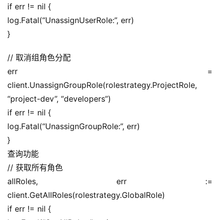
if err != nil {
log.Fatal(“UnassignUserRole:”, err)
}
// 取消组角色分配
err = 
client.UnassignGroupRole(rolestrategy.ProjectRole, 
“project-dev”, “developers”)
if err != nil {
log.Fatal(“UnassignGroupRole:”, err)
}
查询功能
// 获取所有角色
allRoles, err := 
client.GetAllRoles(rolestrategy.GlobalRole)
if err != nil {