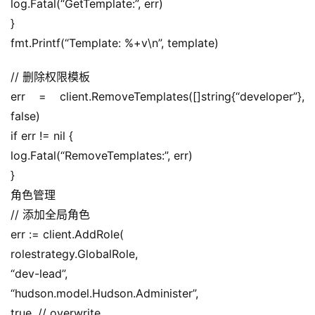
log.Fatal(“GetTemplate:”, err)
}
fmt.Printf(“Template: %+v\n”, template)
// 删除权限模板
err = client.RemoveTemplates([]string{“developer”}, 
false)
if err != nil {
log.Fatal(“RemoveTemplates:”, err)
}
角色管理
// 添加全局角色
err := client.AddRole(
rolestrategy.GlobalRole,
“dev-lead”,
“hudson.model.Hudson.Administer”,
true, // overwrite