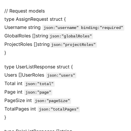
// Request models
type AssignRequest struct {
Username string 
json:"username" binding:"required"
GlobalRoles []string
json:"globalRoles"
ProjectRoles []string
json:"projectRoles"
}
type UserListResponse struct {
Users []UserRoles 
json:"users"
Total int 
json:"total"
Page int 
json:"page"
PageSize int 
json:"pageSize"
TotalPages int 
json:"totalPages"
}