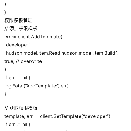
)
}
权限模板管理
// 添加权限模板
err := client.AddTemplate(
“developer”,
“hudson.model.Item.Read,hudson.model.Item.Build”,
true, // overwrite
)
if err != nil {
log.Fatal(“AddTemplate:”, err)
}
// 获取权限模板
template, err := client.GetTemplate(“developer”)
if err != nil {