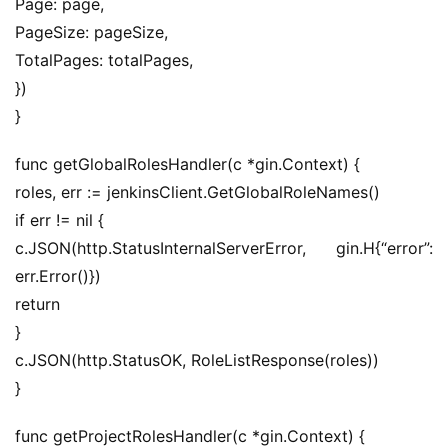
Page: page,
PageSize: pageSize,
TotalPages: totalPages,
})
}
func getGlobalRolesHandler(c *gin.Context) {
roles, err := jenkinsClient.GetGlobalRoleNames()
if err != nil {
c.JSON(http.StatusInternalServerError, gin.H{“error”: 
err.Error()})
return
}
c.JSON(http.StatusOK, RoleListResponse(roles))
}
func getProjectRolesHandler(c *gin.Context) {