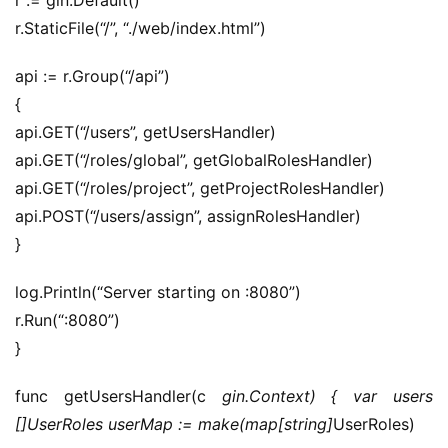
r := gin.Default()
干
r.StaticFile(“/”, “./web/index.html”)
群
api := r.Group(“/api”)
运
{
营
api.GET(“/users”, getUsersHandler)
记
api.GET(“/roles/global”, getGlobalRolesHandler)
录
api.GET(“/roles/project”, getProjectRolesHandler)
api.POST(“/users/assign”, assignRolesHandler)
经
}
验
教
log.Println(“Server starting on :8080”)
程
r.Run(“:8080”)
}
软
件
func getUsersHandler(c 
gin.Context) { var users 
应
用
[]UserRoles userMap := make(map[string]
UserRoles)