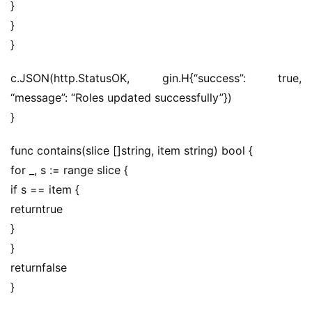
}
}
}
c.JSON(http.StatusOK, gin.H{“success”: true, 
“message”: “Roles updated successfully”})
}
func contains(slice []string, item string) bool {
for _, s := range slice {
if s == item {
returntrue
}
}
returnfalse
}