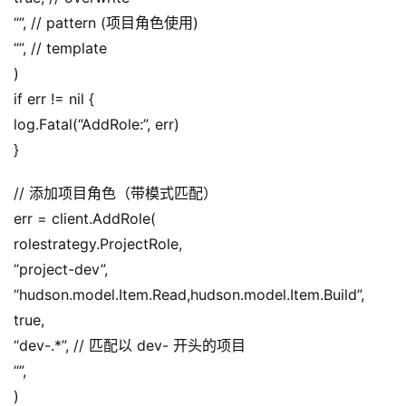
“”, // pattern (项目角色使用)
“”, // template
)
if err != nil {
log.Fatal(“AddRole:”, err)
}
// 添加项目角色（带模式匹配）
err = client.AddRole(
rolestrategy.ProjectRole,
“project-dev”,
“hudson.model.Item.Read,hudson.model.Item.Build”,
true,
“dev-.*”, // 匹配以 dev- 开头的项目
“”,
)