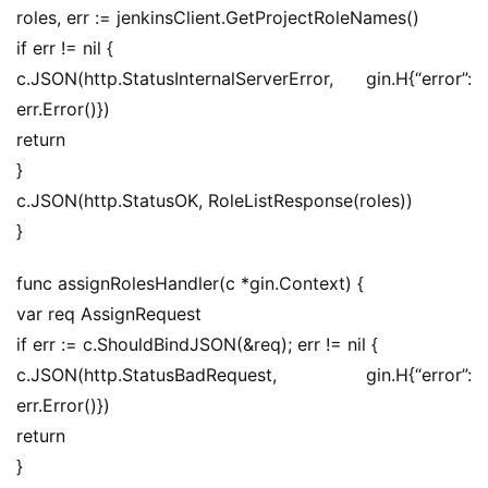
roles, err := jenkinsClient.GetProjectRoleNames()
if err != nil {
c.JSON(http.StatusInternalServerError, gin.H{“error”: 
err.Error()})
return
}
c.JSON(http.StatusOK, RoleListResponse(roles))
}
func assignRolesHandler(c *gin.Context) {
var req AssignRequest
if err := c.ShouldBindJSON(&req); err != nil {
c.JSON(http.StatusBadRequest, gin.H{“error”: 
err.Error()})
return
}