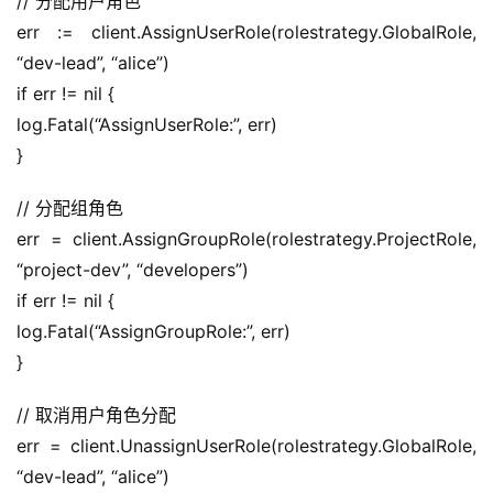
// 分配用户角色
err := client.AssignUserRole(rolestrategy.GlobalRole, 
“dev-lead”, “alice”)
if err != nil {
log.Fatal(“AssignUserRole:”, err)
}
// 分配组角色
err = client.AssignGroupRole(rolestrategy.ProjectRole, 
“project-dev”, “developers”)
if err != nil {
log.Fatal(“AssignGroupRole:”, err)
}
// 取消用户角色分配
err = client.UnassignUserRole(rolestrategy.GlobalRole, 
“dev-lead”, “alice”)