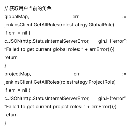
// 获取用户当前的角色
globalMap, err := 
jenkinsClient.GetAllRoles(rolestrategy.GlobalRole)
if err != nil {
c.JSON(http.StatusInternalServerError, gin.H{“error”: 
“Failed to get current global roles: ” + err.Error()})
return
}
projectMap, err := 
jenkinsClient.GetAllRoles(rolestrategy.ProjectRole)
if err != nil {
c.JSON(http.StatusInternalServerError, gin.H{“error”: 
“Failed to get current project roles: ” + err.Error()})
return
}