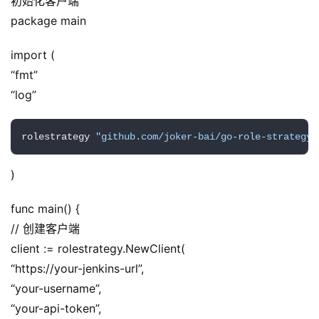
初始化客户端
package main
import (
“fmt”
“log”
rolestrategy 
"github.com/joker-bai/go-role-strategy-
)
func main() {
// 创建客户端
client := rolestrategy.NewClient(
“https://your-jenkins-url”,
“your-username”,
“your-api-token”,