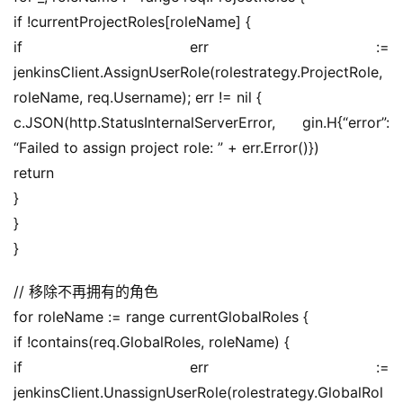
if !currentProjectRoles[roleName] {
if err := 
jenkinsClient.AssignUserRole(rolestrategy.ProjectRole, 
roleName, req.Username); err != nil {
c.JSON(http.StatusInternalServerError, gin.H{“error”: 
“Failed to assign project role: ” + err.Error()})
return
}
}
}
// 移除不再拥有的角色
for roleName := range currentGlobalRoles {
if !contains(req.GlobalRoles, roleName) {
if err := 
jenkinsClient.UnassignUserRole(rolestrategy.GlobalRol