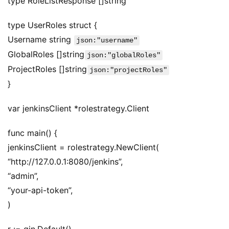
type RoleListResponse []string
type UserRoles struct {
Username string 
json:"username"
GlobalRoles []string
json:"globalRoles"
ProjectRoles []string
json:"projectRoles"
}
var jenkinsClient *rolestrategy.Client
func main() {
jenkinsClient = rolestrategy.NewClient(
“http://127.0.0.1:8080/jenkins”,
“admin”,
“your-api-token”,
A
)
I
实