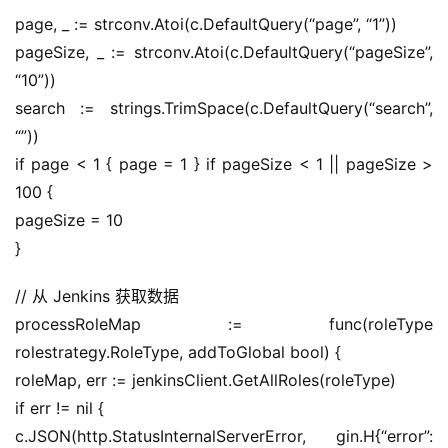
登录
注册
page, _ := strconv.Atoi(c.DefaultQuery(“page”, “1”))
服
务
pageSize, _ := strconv.Atoi(c.DefaultQuery(“pageSize”, 
项
“10”))
目
search := strings.TrimSpace(c.DefaultQuery(“search”, 
“”))
A
if page < 1 { page = 1 } if pageSize < 1 || pageSize > 
I
100 {
提
pageSize = 10
示
}
词
// 从 Jenkins 获取数据
开
processRoleMap := func(roleType 
源
rolestrategy.RoleType, addToGlobal bool) {
代
码
roleMap, err := jenkinsClient.GetAllRoles(roleType)
if err != nil {
常
c.JSON(http.StatusInternalServerError, gin.H{“error”: 