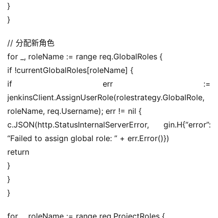
}
}
// 分配新角色
for _, roleName := range req.GlobalRoles {
if !currentGlobalRoles[roleName] {
if err := 
jenkinsClient.AssignUserRole(rolestrategy.GlobalRole, 
roleName, req.Username); err != nil {
c.JSON(http.StatusInternalServerError, gin.H{“error”: 
“Failed to assign global role: ” + err.Error()})
return
}
}
}
for _, roleName := range req.ProjectRoles {