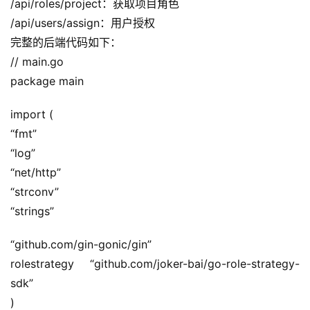
/api/roles/project：获取项目角色
/api/users/assign：用户授权
完整的后端代码如下：
// main.go
package main
import (
“fmt”
“log”
“net/http”
“strconv”
“strings”
“github.com/gin-gonic/gin”
rolestrategy “github.com/joker-bai/go-role-strategy-
sdk”
)