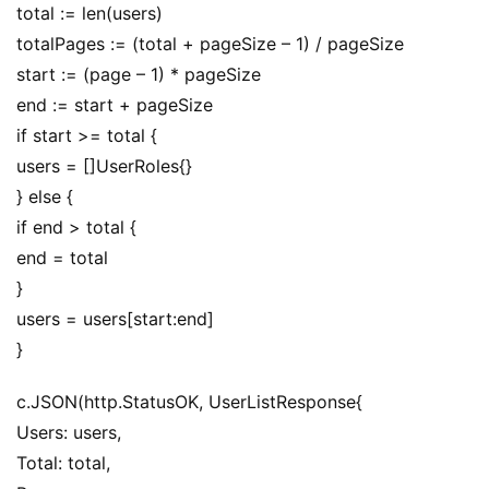
total := len(users)
totalPages := (total + pageSize – 1) / pageSize
start := (page – 1) * pageSize
end := start + pageSize
if start >= total {
users = []UserRoles{}
} else {
if end > total {
end = total
}
users = users[start:end]
}
c.JSON(http.StatusOK, UserListResponse{
Users: users,
Total: total,