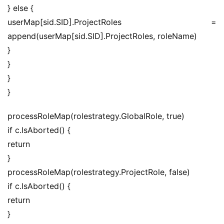
} else {
userMap[sid.SID].ProjectRoles = 
append(userMap[sid.SID].ProjectRoles, roleName)
}
}
}
}
processRoleMap(rolestrategy.GlobalRole, true)
if c.IsAborted() {
return
}
processRoleMap(rolestrategy.ProjectRole, false)
if c.IsAborted() {
return
}