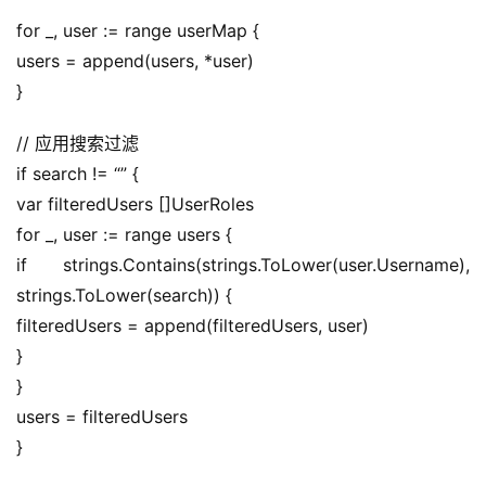
for _, user := range userMap {
users = append(users, *user)
}
// 应用搜索过滤
if search != “” {
var filteredUsers []UserRoles
for _, user := range users {
if strings.Contains(strings.ToLower(user.Username), 
strings.ToLower(search)) {
filteredUsers = append(filteredUsers, user)
}
}
users = filteredUsers
}