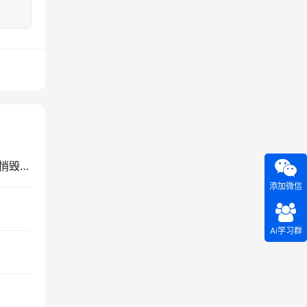
别再迷信 setTimeout(0)：这个“小聪明”，正在悄悄毁掉你的前端体验
添加微信
Ai学习群