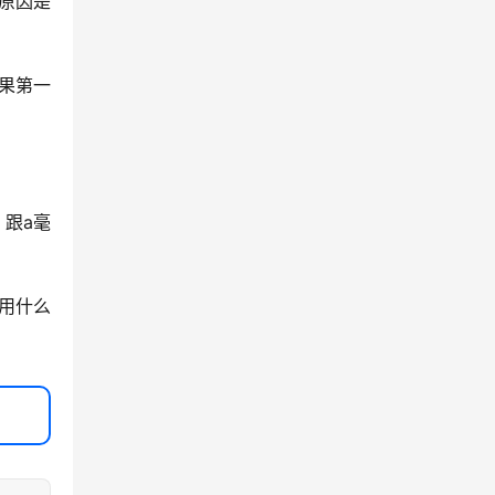
原因是
果第一
，跟a毫
用什么