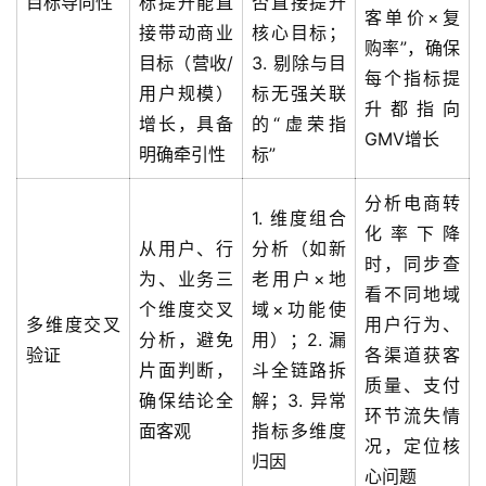
目标导向性
标提升能直
否直接提升
客单价×复
接带动商业
核心目标；
购率”，确保
目标（营收/
3. 剔除与目
每个指标提
用户规模）
标无强关联
升都指向
增长，具备
的“虚荣指
GMV增长
明确牵引性
标”
分析电商转
1. 维度组合
化率下降
从用户、行
分析（如新
时，同步查
为、业务三
老用户×地
看不同地域
个维度交叉
域×功能使
多维度交叉
用户行为、
分析，避免
用）；2. 漏
验证
各渠道获客
片面判断，
斗全链路拆
质量、支付
确保结论全
解；3. 异常
环节流失情
面客观
指标多维度
况，定位核
归因
心问题