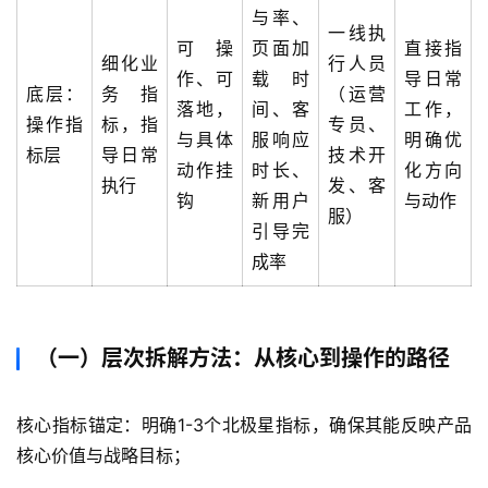
与率、
一线执
可操
页面加
直接指
细化业
行人员
作、可
载时
导日常
底层：
务指
（运营
落地，
间、客
工作，
操作指
标，指
专员、
与具体
服响应
明确优
标层
导日常
技术开
动作挂
时长、
化方向
执行
发、客
钩
新用户
与动作
服）
A
引导完
I
成率
实
干
群
（一）层次拆解方法：从核心到操作的路径
运
营
核心指标锚定：明确1-3个北极星指标，确保其能反映产品
记
核心价值与战略目标；
录