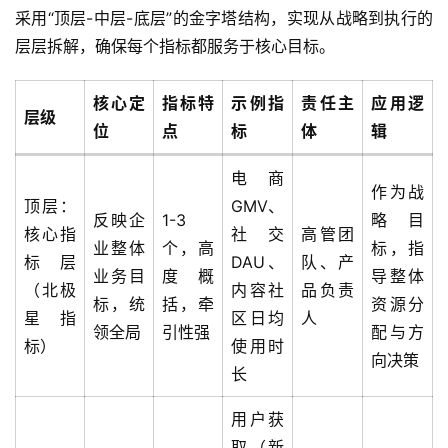
采用“顶层-中层-底层”的金字塔结构，实现从战略到执行的
层层拆解，确保每个指标都服务于核心目标。
核心定
指标特
示例指
责任主
应用逻
层级
位
点
标
体
辑
电商
作为战
顶层：
GMV、
反映企
1-3
略目
核心指
社交
高管团
业整体
个，高
标，指
标层
DAU、
队、产
业务目
度概
导整体
（北极
内容社
品负责
标，统
括，牵
资源分
星指
区日均
人
领全局
引性强
配与方
标）
使用时
向决策
长
用户获
取（新