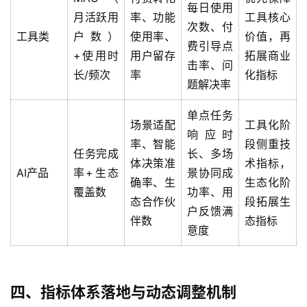
每日使用
月活跃用
率、功能
工具核心
次数、付
工具类
户数）
使用率、
价值，再
费引导点
+使用时
用户留存
拓展商业
击率、问
长/频次
率
化指标
题解决率
单点任务
场景适配
工具化阶
响应时
率、智能
段侧重技
任务完成
长、多场
体决策准
术指标，
AI产品
率+生态
景协同成
确率、生
生态化阶
覆盖数
功率、用
态合作伙
段拓展生
户反馈满
伴数
态指标
意度
四、指标体系落地与动态调整机制