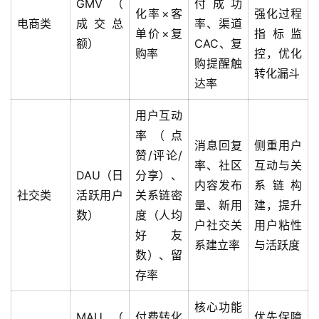
GMV（
付成功
提
化率×客
强化过程
电商类
成交总
率、渠道
示
单价×复
指标监
额）
CAC、复
词
购率
控，优化
购提醒触
转化漏斗
达率
开
源
用户互动
代
率（点
码
消息回复
侧重用户
赞/评论/
率、社区
互动与关
常
DAU（日
分享）、
内容发布
系链构
用
社交类
活跃用户
关系链密
量、新用
建，提升
链
数）
度（人均
户社交关
用户粘性
接
好友
系建立率
与活跃度
数）、留
存率
核心功能
MAU（
付费转化
优先保障