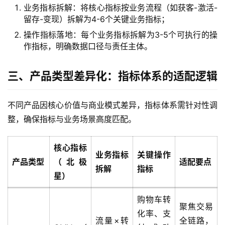
业务指标拆解：将核心指标按业务流程（如获客-激活-
经
留存-变现）拆解为4-6个关键业务指标；
验
操作指标落地：每个业务指标拆解为3-5个可执行的操
教
作指标，明确数据口径与责任主体。
程
三、产品类型差异化：指标体系的适配逻辑
软
件
不同产品因核心价值与商业模式差异，指标体系需针对性调
应
用
整，确保指标与业务场景高度匹配。
登录
注册
服
核心指标
业务指标
关键操作
务
产品类型
（北极
适配要点
拆解
指标
项
星）
目
购物车转
聚焦交易
A
化率、支
流量×转
全链路，
I