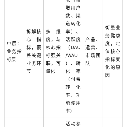
增用户
数、渠
道转化
衡量业
拆解核
多维
率）、
务健康
心指
度，与
活跃度
产品、
中层：
度，定
标，覆
核心指
（DAU
运营、
业务指
位核心
盖关键
标强关
/WAU
市场团
标层
指标变
业务环
联，可
）、转
队
化的原
节
量化
化率
因
（付费
转化
率、功
能使用
率）
活动参