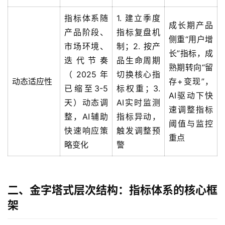
指标体系随
1. 建立季度
成长期产品
产品阶段、
指标复盘机
侧重“用户增
市场环境、
制；2. 按产
长”指标，成
迭代节奏
品生命周期
熟期转向“留
（2025年
切换核心指
动态适应性
存+变现”，
已缩至3-5
标权重；3.
AI驱动下快
天）动态调
AI实时监测
速调整指标
整，AI辅助
指标异动，
阈值与监控
快速响应策
触发调整预
重点
略变化
警
二、金字塔式层次结构：指标体系的核心框
架