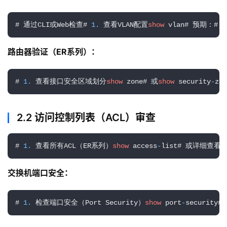
# 通过CLI或Web检查# 
1.
 查看VLAN配置
show
 vlan# 预期：# 
-
路由器验证（ER系列）：
# 
1.
 查看接口安全区域划分
show
 zone# 或
show
 security
-
zon
2.2 访问控制列表（ACL）审查
# 
1.
 查看所有ACL（ER系列）
show
 access
-
list# 或详细查看
s
交换机端口安全：
# 
1.
 检查端口安全（Port Security）
show
 port
-
securit