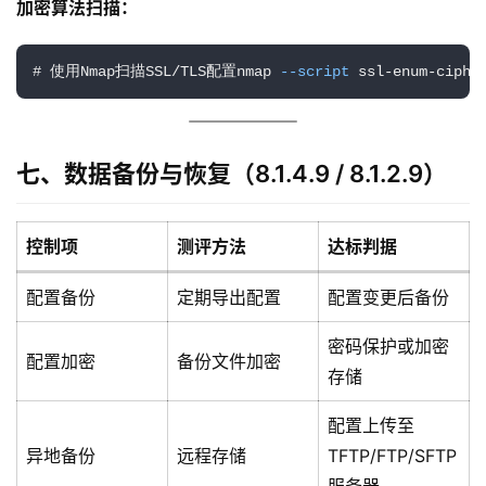
加密算法扫描：
用
登录
注册
# 使用Nmap扫描SSL/TLS配置nmap 
--script
 ssl-enum-ciphe
服
务
项
目
七、数据备份与恢复（8.1.4.9 / 8.1.2.9）
A
I
控制项
测评方法
达标判据
提
示
配置备份
定期导出配置
配置变更后备份
词
密码保护或加密
配置加密
备份文件加密
开
存储
源
配置上传至
代
码
异地备份
远程存储
TFTP/FTP/SFTP