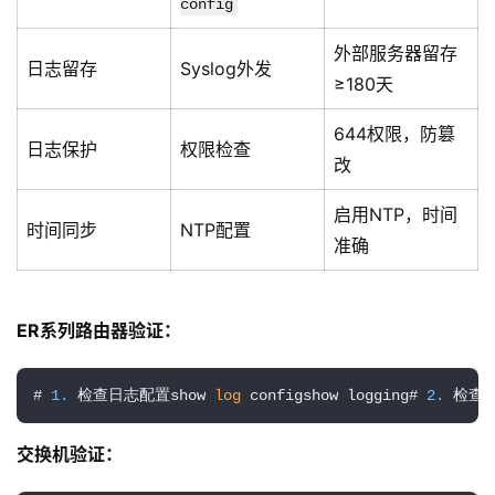
config
外部服务器留存
日志留存
Syslog外发
≥180天
644权限，防篡
日志保护
权限检查
改
启用NTP，时间
时间同步
NTP配置
准确
ER系列路由器验证：
# 
1.
 检查日志配置show 
log
 configshow logging# 
2.
 检查S
交换机验证：