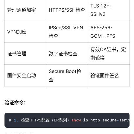
I
TLS 1.2+，
实
管理通道加密
HTTPS/SSH检查
SSHv2
干
群
IPSec/SSL VPN
AES-256-
VPN加密
检查
GCM，PFS
运
营
有效CA证书，定
证书管理
数字证书检查
记
期轮换
录
Secure Boot检
固件安全启动
验证固件签名
经
查
验
教
程
验证命令：
软
# 
1.
 检查HTTPS配置（ER系列）
show
 ip http secure
-
server
件
应