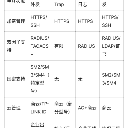
审计功能
外发
Trap
日志
发
HTTPS/
HTTPS/
加密管理
HTTPS
HTTPS
SSH
SSH
RADIUS/
RADIUS/
双因子支
TACACS
有限
RADIUS
LDAP/证
持
+
书
SM2/SM
3/SM4（
SM2/SM
国密支持
无
无
特定型
3/SM4
号）
商云/TP-
商云（部
云管理
AC+商云
商云
LINK ID
分型号）
企业出