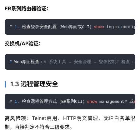
ER系列路由器验证：
# 
1.
 检查登录安全配置（Web界面或CLI）
show
 login
-
confi
交换机/AP验证：
# 
Web界面检查：
# 系统工具 → 安全管理 → 登录控制# 检查：#
1.3 远程管理安全
# 
1.
 检查远程管理方式（ER系列CLI）
show
 management# 或
sh
高风险项
：Telnet启用、HTTP明文管理、无IP白名单限
制，直接判定不符合三级要求。