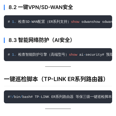
8.2 一键VPN/SD-WAN安全
# 
1.
 检查SD
-
WAN配置（ER系列支持）
show
 sdwanshow sdw
8.3 智能网络防护（AI安全）
# 
1.
 检查智能防护引擎（高端型号）
show
 ai
-
security# 
一键巡检脚本（TP-LINK ER系列路由器）
#
!
/
bin
/
bash# TP
-
LINK ER系列路由器 等保三级一键巡检脚本# 