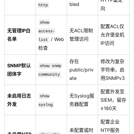
HTTP重定
bled
http
向
show
配置ACL仅
无管理IP白
无ACL限制
access-
允许堡垒机
名单
管理访问
/ Web
list
IP访问
检查
存在
修改为复杂
SNMP默认
show snmp
public/priv
字符串，启
团体字
community
ate
用SNMPv3
配置外发至
未启用日志
无Syslog服
show
SIEM，留存
外发
务器配置
syslog
≥180天
配置企业
未配置或时
NTP服务