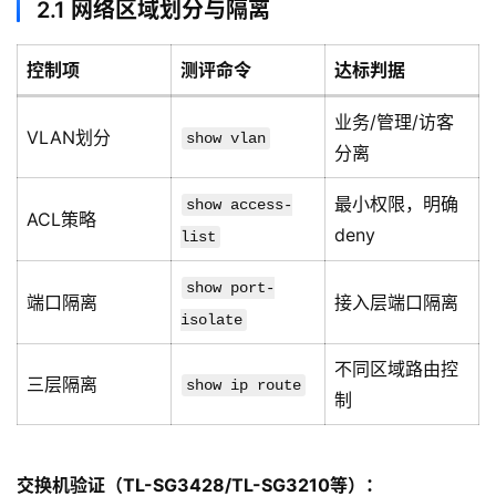
2.1 网络区域划分与隔离
控制项
测评命令
达标判据
业务/管理/访客
VLAN划分
show vlan
分离
最小权限，明确
show access-
ACL策略
deny
list
show port-
端口隔离
接入层端口隔离
isolate
不同区域路由控
三层隔离
show ip route
制
交换机验证（TL-SG3428/TL-SG3210等）：