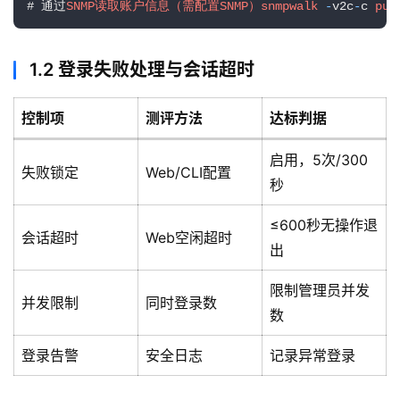
# 通过
SNMP读取账户信息（需配置SNMP）snmpwalk
-
v2c
-
c 
pub
1.2 登录失败处理与会话超时
控制项
测评方法
达标判据
启用，5次/300
失败锁定
Web/CLI配置
秒
≤600秒无操作退
会话超时
Web空闲超时
出
限制管理员并发
并发限制
同时登录数
数
登录告警
安全日志
记录异常登录