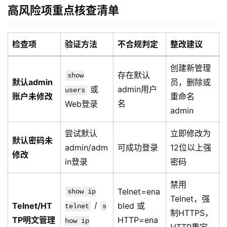
高风险项重点核查清单
检查项
验证方法
不合规判定
整改建议
创建新管理
存在默认
show
默认admin
员，删除或
或
admin用户
users
账户未修改
重命名
名
Web登录
admin
尝试默认
立即修改为
默认密码未
admin/adm
可成功登录
12位以上强
修改
in登录
密码
禁用
Telnet=ena
show ip
Telnet，强
/
Telnet/HT
bled 或
telnet
s
制HTTPS，
TP明文管理
HTTP=ena
how ip