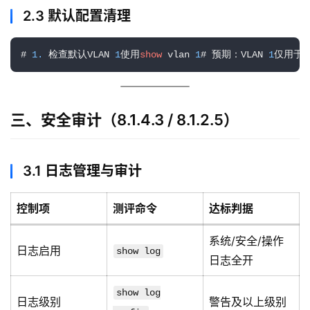
2.3 默认配置清理
# 
1.
 检查默认VLAN 
1
使用
show
 vlan 
1
# 预期：VLAN 
1
仅用于
三、安全审计（8.1.4.3 / 8.1.2.5）
3.1 日志管理与审计
控制项
测评命令
达标判据
系统/安全/操作
日志启用
show log
日志全开
show log
日志级别
警告及以上级别