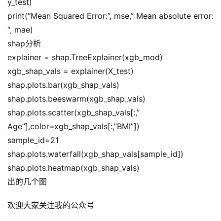
y_test)
A
print(“Mean Squared Error:”, mse,” Mean absolute error: 
I
“, mae)
提
示
shap分析
词
explainer = shap.TreeExplainer(xgb_mod)
xgb_shap_vals = explainer(X_test)
开
shap.plots.bar(xgb_shap_vals)
源
shap.plots.beeswarm(xgb_shap_vals)
代
shap.plots.scatter(xgb_shap_vals[:,”
码
Age”],color=xgb_shap_vals[:,”BMI”])
sample_id=21
常
shap.plots.waterfall(xgb_shap_vals[sample_id])
用
链
shap.plots.heatmap(xgb_shap_vals)
接
出的几个图
欢迎大家关注我的公众号